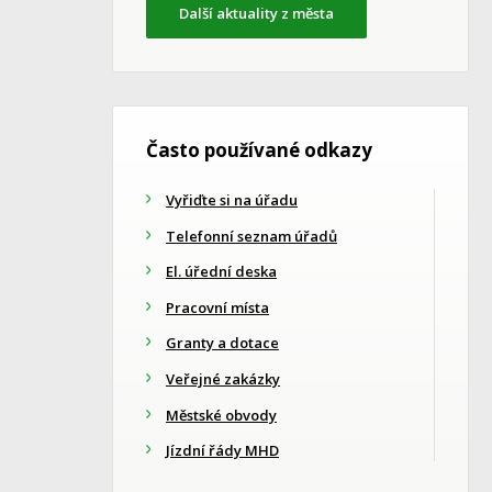
Další aktuality z města
Často používané odkazy
Vyřiďte si na úřadu
Telefonní seznam úřadů
El. úřední deska
Pracovní místa
Granty a dotace
Veřejné zakázky
Městské obvody
Jízdní řády MHD