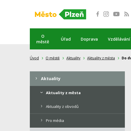
Přeskočit
na
obsah
O
Úřad
Doprava
Vzdělávání
městě
Úvod
O městě
Aktuality
Aktuality z města
Do d
Aktuality
Aktuality z města
Aktuality z obvodů
Pro média