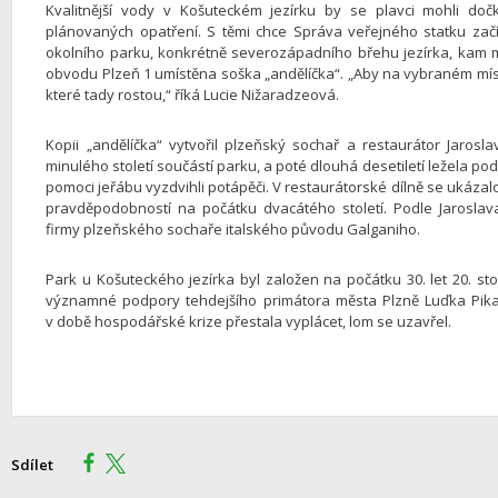
Kvalitnější vody v Košuteckém jezírku by se plavci mohli doč
plánovaných opatření. S těmi chce Správa veřejného statku začít 
okolního parku, konkrétně severozápadního břehu jezírka, kam
obvodu Plzeň 1 umístěna soška „andělíčka“. „Aby na vybraném místě
které tady rostou,“ říká Lucie Nižaradzeová.
Kopii „andělíčka“ vytvořil plzeňský sochař a restaurátor Jarosla
minulého století součástí parku, a poté dlouhá desetiletí ležela pod
pomoci jeřábu vyzdvihli potápěči. V restaurátorské dílně se ukázalo
pravděpodobností na počátku dvacátého století. Podle Jarosla
firmy plzeňského sochaře italského původu Galganiho.
Park u Košuteckého jezírka byl založen na počátku 30. let 20. 
významné podpory tehdejšího primátora města Plzně Luďka Pika
v době hospodářské krize přestala vyplácet, lom se uzavřel.
Sdílet