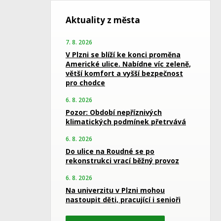
Aktuality z města
7. 8. 2026
V Plzni se blíží ke konci proměna
Americké ulice. Nabídne víc zeleně,
větší komfort a vyšší bezpečnost
pro chodce
6. 8. 2026
Pozor: Období nepříznivých
klimatických podmínek přetrvává
6. 8. 2026
Do ulice na Roudné se po
rekonstrukci vrací běžný provoz
6. 8. 2026
Na univerzitu v Plzni mohou
nastoupit děti, pracující i senioři