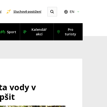
í
Sluchově postižení
EN
Kalendář
Pro
Sport
akcí
turisty
ta vody v
pšit