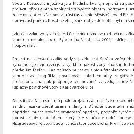
Voda v Košuteckém jezírku je z hlediska kvality nejhorší za posle
projektu připravuje ve spolupráci s hydrobiologem Jindřichem Dur
že se musí především omezit růst řas a sinic. Městský obvod Plzeň
upraví část parku u Košuteckého jezírka, aby zde mohla být umístě
„Zlepšit kvalitu vody v Košuteckém jezírku jsme se rozhodli na zá
stanice v minulém roce. Bylo nejhorší od roku 2004,“ sděluje 
hospodářství.
Projekt na zlepšení kvality vody v jezírku má Správa veřejné
vyhodnocuje nejdůležitější vlivy, které jakost vody zhoršují. Jed
především fosforu. Ten způsobuje rozvoj sinic a fytoplanktonu. „K
sem dostávají například povrchovým splachem půdy. Negativně n
prostředí u dna pak podporuje uvolňování,“ vysvětluje Lucie N
i splachy povrchové vody z Karlovarské ulice.
Omezit růst řas a sinic má podle projektu zásah právě do koloběh
se dno jezírka ošetřit síranem hlinitým. Důležité bude také sn
například muset provést protierozní opatření, podpořit systé
porost orobince při břehu, který je v současné době zanesen 
Nižaradzeová. Klíčová bude rovněž stabilizace břehů. Pro ní se v s