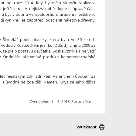
kat po roce 2014, kdy by měla skončit realizace
ještě letos. V nejbližší době dojde k úpravě části
 má být v dubnu ve spolupráci s úřadem městského
 vyniknul, je zapotřebí odstranit náletové dřeviny,
v Šindelář podle plastiky, která byla ve 30. letech
 vodou v Košuteckém jezírku. Odtud ji v říjnu 2009 za
, že jde o postavu děvčátka. Soška vznikla s největší
va Šindeláře připomíná produkci kamenosochařské
století městským zahradníkem Valentinem Čočkem za
. Původně se zde těžil kámen. Když se jeho těžba
Zveřejněno: 14. 3. 2013, Pecuch Martin
Vytisknout