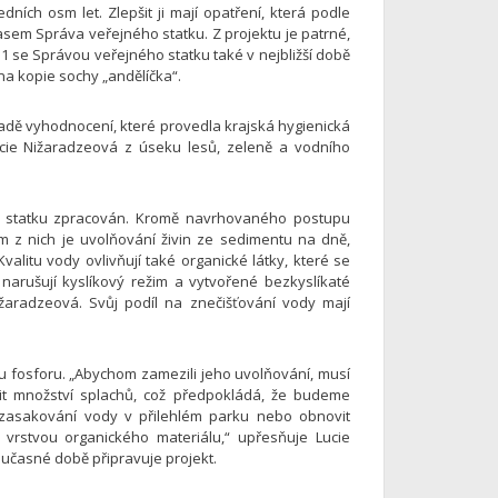
dních osm let. Zlepšit ji mají opatření, která podle
asem Správa veřejného statku. Z projektu je patrné,
 1 se Správou veřejného statku také v nejbližší době
na kopie sochy „andělíčka“.
kladě vyhodnocení, které provedla krajská hygienická
Lucie Nižaradzeová z úseku lesů, zeleně a vodního
ho statku zpracován. Kromě navrhovaného postupu
ním z nich je uvolňování živin ze sedimentu na dně,
valitu vody ovlivňují také organické látky, které se
arušují kyslíkový režim a vytvořené bezkyslíkaté
ižaradzeová. Svůj podíl na znečišťování vody mají
u fosforu. „Abychom zamezili jeho uvolňování, musí
ížit množství splachů, což předpokládá, že budeme
m zasakování vody v přilehlém parku nebo obnovit
vrstvou organického materiálu,“ upřesňuje Lucie
oučasné době připravuje projekt.