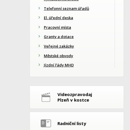
Telefonní seznam úřadů
El. úřední deska
Pracovní místa
Granty a dotace
Veřejné zakázky
Městské obvody
Jízdní řády MHD
Videozpravodaj
Plzeň v kostce
Radniční listy