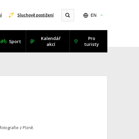
í
Sluchově postižení
EN
Kalendář
Pro
Sport
akcí
turisty
otografie z Plzně.