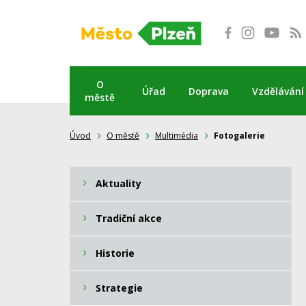
Přeskočit
na
obsah
O
Úřad
Doprava
Vzdělávání
městě
Úvod
O městě
Multimédia
Fotogalerie
Aktuality
Tradiční akce
Historie
Strategie