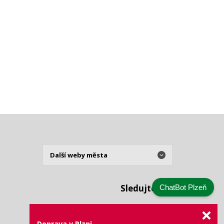
Sledujte nás
ChatBot Plzeň
Doprava v Plzni