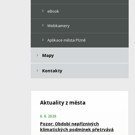
eBook
Webkamery
Aplikace města Plzně
Mapy
Kontakty
Aktuality z města
6. 8. 2026
Pozor: Období nepříznivých
klimatických podmínek přetrvává