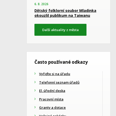
6. 8. 2026
Dětský folklorní soubor Mladinka
okouzlil publikum na Taiwanu
Další aktuality z města
Často používané odkazy
Vyřiďte si na úřadu
Telefonní seznam úřadů
El. úřední deska
Pracovní místa
Granty a dotace
Veřejné zakázky