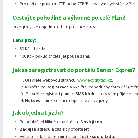
Pro držitele průkazu ZTP nebo ZTP/P s trvalým bydlištěm v Plzni
Cestujte pohodlně a výhodně po celé Plzni!
První jízdy lze objednat od 11. prosince 2025.
Cena jízdy:
50 Kč – 1 jízda.
100 Kč – pokud chcete jet pouze sami.
Jak se zaregistrovat do portálu Senior Expres?
Otevřete webovou stránku:
www.ecocitytaxi.cz
.
Klikněte na
Registrace
a vyplňte jednoduchý formulář (jméno
Potvrďte registraci pomocí
SMS kódu
, který vám přijde na m
Hotovo
– mužete začít objednávat své jízdy!
Jak objednat jízdu?
Po přihlášení klikněte na tlačítko
Nová jízda
.
Zadejte
adresu a čas, kdy chcete jet.
Vyberte, zda jedete
sami
nebo chcete
spolujízdu
.