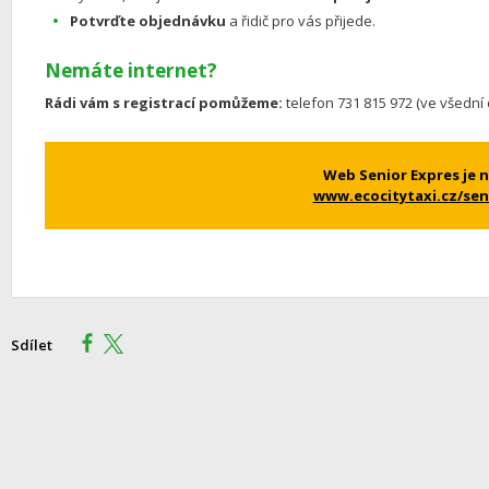
Potvrďte objednávku
a řidič pro vás přijede.
Nemáte internet?
Rádi vám s registrací pomůžeme:
telefon 731 815 972 (ve všední 
Web Senior Expres je n
www.ecocitytaxi.cz/sen
Sdílet