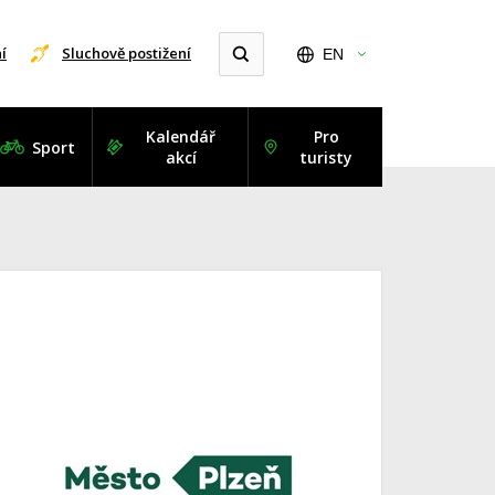
í
Sluchově postižení
EN
Kalendář
Pro
Sport
akcí
turisty