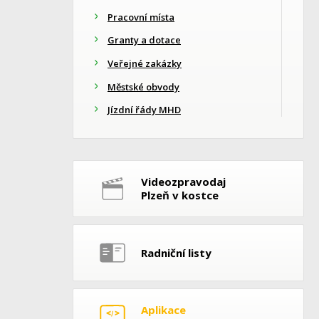
Pracovní místa
Granty a dotace
Veřejné zakázky
Městské obvody
Jízdní řády MHD
Videozpravodaj
Plzeň v kostce
Radniční listy
Aplikace