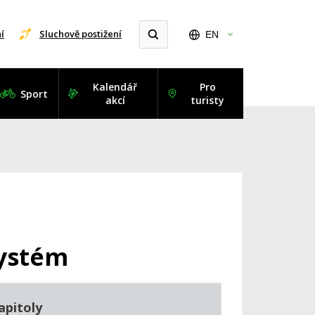
í
Sluchově postižení
EN
Kalendář
Pro
Sport
akcí
turisty
systém
apitoly