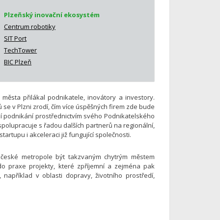
Plzeňský inovační ekosystém
Centrum robotiky
SIT Port
TechTower
BIC Plzeň
ěsta přilákal podnikatele, inovátory a investory.
 se v Plzni zrodí, čím více úspěšných firem zde bude
ní podnikání prostřednictvím svého Podnikatelského
spolupracuje s řadou dalších partnerů na regionální,
artupu i akceleraci již fungující společnosti.
očeské metropole být takzvaným chytrým městem
 do praxe projekty, které zpříjemní a zejména pak
apříklad v oblasti dopravy, životního prostředí,