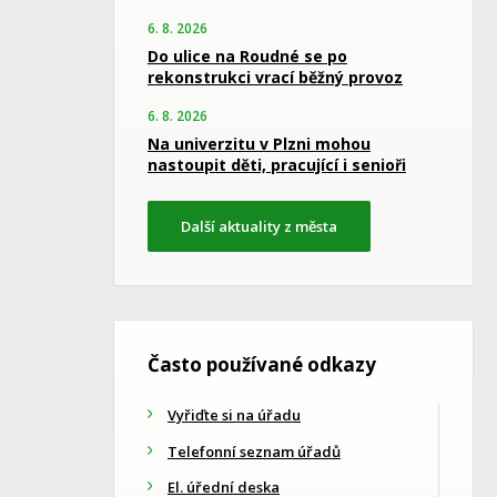
6. 8. 2026
Do ulice na Roudné se po
rekonstrukci vrací běžný provoz
6. 8. 2026
Na univerzitu v Plzni mohou
nastoupit děti, pracující i senioři
Další aktuality z města
Často používané odkazy
Vyřiďte si na úřadu
Telefonní seznam úřadů
El. úřední deska