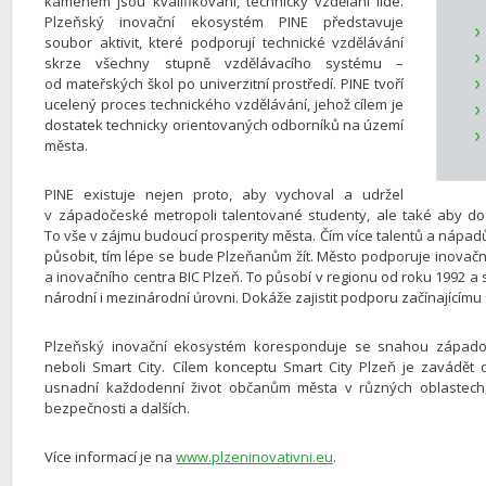
kamenem jsou kvalifikovaní, technicky vzdělaní lidé.
Plzeňský inovační ekosystém PINE představuje
soubor aktivit, které podporují technické vzdělávání
skrze všechny stupně vzdělávacího systému –
od mateřských škol po univerzitní prostředí. PINE tvoří
ucelený proces technického vzdělávání, jehož cílem je
dostatek technicky orientovaných odborníků na území
města.
PINE existuje nejen proto, aby vychoval a udržel
v západočeské metropoli talentované studenty, ale také aby do m
To vše v zájmu budoucí prosperity města. Čím více talentů a nápadů
působit, tím lépe se bude Plzeňanům žít. Město podporuje inovač
a inovačního centra BIC Plzeň. To působí v regionu od roku 1992 a 
národní i mezinárodní úrovni. Dokáže zajistit podporu začínajícímu st
Plzeňský inovační ekosystém koresponduje se snahou západ
neboli Smart City. Cílem konceptu Smart City Plzeň je zavádět
usnadní každodenní život občanům města v různých oblastech, n
bezpečnosti a dalších.
Více informací je na
www.plzeninovativni.eu
.