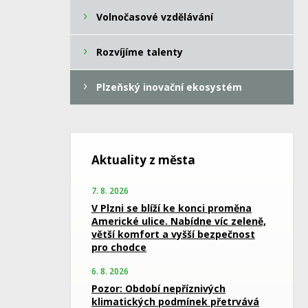
Volnočasové vzdělávání
Rozvíjíme talenty
Plzeňský inovační ekosystém
Aktuality z města
7. 8. 2026
V Plzni se blíží ke konci proměna
Americké ulice. Nabídne víc zeleně,
větší komfort a vyšší bezpečnost
pro chodce
6. 8. 2026
Pozor: Období nepříznivých
klimatických podmínek přetrvává