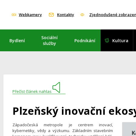
Webkamery
Kontakty
Zjednodušené zobrazen
Sociální
Bydlení
Podnikání
Kultura
služby
Přečíst článek nahlas
Plzeňský inovační eko
Západočeská metropole je centrem inovací,
kybernetiky, vědy a výzkumu. Základním stavebním
K