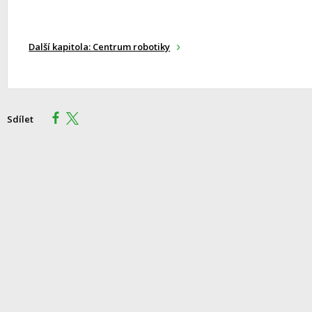
Další kapitola: Centrum robotiky
Sdílet