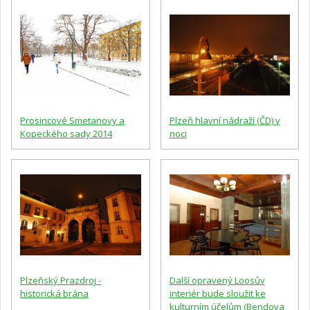
Prosincové Smetanovy a
Plzeň hlavní nádraží (ČD) v
Kopeckého sady 2014
noci
Plzeňský Prazdroj -
Další opravený Loosův
historická brána
interiér bude sloužit ke
kulturním účelům (Bendova