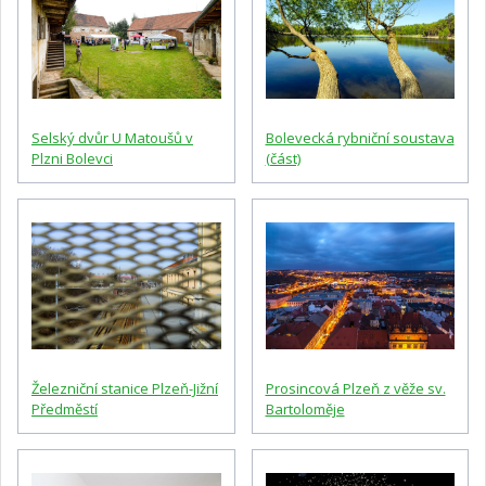
Selský dvůr U Matoušů v
Bolevecká rybniční soustava
Plzni Bolevci
(část)
Železniční stanice Plzeň-Jižní
Prosincová Plzeň z věže sv.
Předměstí
Bartoloměje