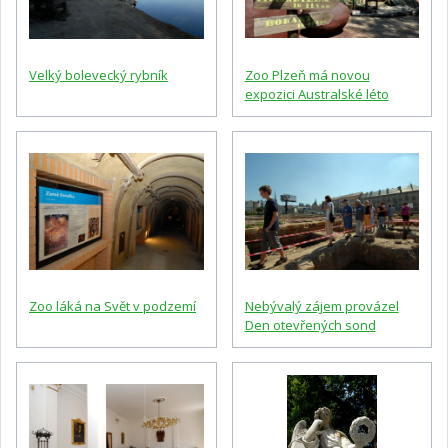
Velký bolevecký rybník
Zoo Plzeň má novou
expozici Australské léto
Zoo láká na Svět v podzemí
Nebývalý zájem provázel
Den otevřených sond