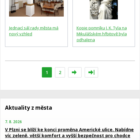
Jednací sál rady města má
Kopie pomníku J. K. Tyla na
nový vzhled
Mikulášském hřbitově byla
odhalena
1
2
Aktuality z města
7. 8. 2026
V Plzni se blíží ke konci proměna Americké ulice. Nabídne
víc zeleně, větší komfort a vyšší bezpečnost pro chodce