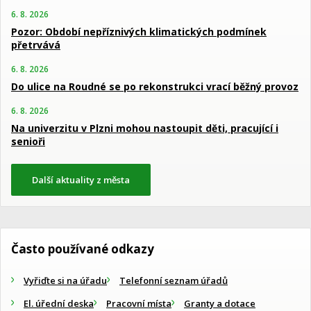
6. 8. 2026
Pozor: Období nepříznivých klimatických podmínek
přetrvává
6. 8. 2026
Do ulice na Roudné se po rekonstrukci vrací běžný provoz
6. 8. 2026
Na univerzitu v Plzni mohou nastoupit děti, pracující i
senioři
Další aktuality z města
Často používané odkazy
Vyřiďte si na úřadu
Telefonní seznam úřadů
El. úřední deska
Pracovní místa
Granty a dotace