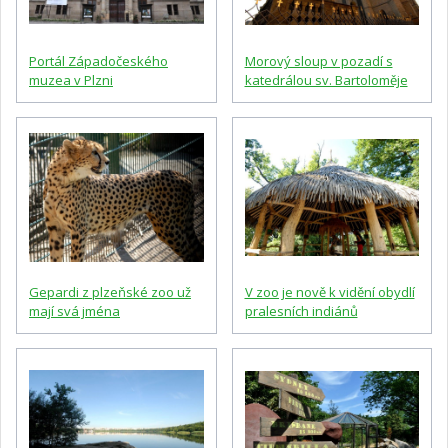
Portál Západočeského
Morový sloup v pozadí s
muzea v Plzni
katedrálou sv. Bartoloměje
Gepardi z plzeňské zoo už
V zoo je nově k vidění obydlí
mají svá jména
pralesních indiánů