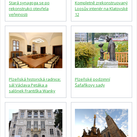
Stará synagoga se po
Kompletně zrekonstruovaný
rekonstrukci otevřela
Loosův interiér na Klatovské
veřejnosti
12
Plzeňská historická radnice:
Plzeňské podzimní
sál Václava Petáka a
Šafaříkovy sady
salónek Františka Wanky