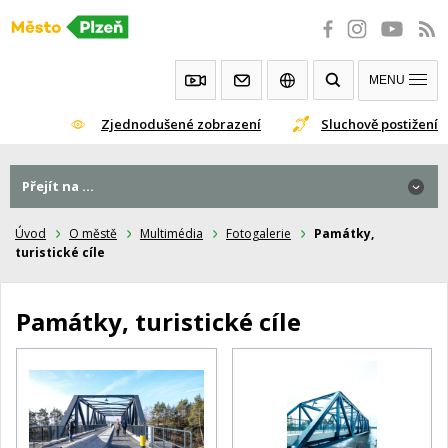
Přeskočit
na
obsah
MENU
Zjednodušené zobrazení
Sluchově postižení
Přejít na ...
Úvod
O městě
Multimédia
Fotogalerie
Památky,
turistické cíle
Památky, turistické cíle