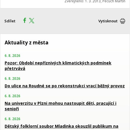
Zveřejněno: 1. 3. 2013, Pecuch Martin
Sdílet
Vytisknout
Aktuality z města
6. 8. 2026
Pozor: Období nepříznivých klimatických podmínek
přetrvává
6. 8. 2026
Do ulice na Roudné se po rekonstrukci vrací běžný provoz
6. 8. 2026
Na univerzitu v Plzni mohou nastoupit děti, pracující i
senioři
6. 8. 2026
Dětský folklorní soubor Mladinka okouzlil publikum na