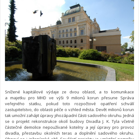
Snížené kapitálové výdaje ze dvou oblastí, a to komunikace
a majetku pro MHD ve výši 9 milionů korun přesune Správa
veřejného statku, pokud toto rozpočtové opatření schválí
zastupitelstvo, do oblasti péče o vzhled města. Devět milionů korun
tak umožní zahájit úpravy jihozápadní části sadového okruhu. Jedná
se o projekt rekonstrukce okolí budovy Divadla J. K. Tyla včetně
částečné demolice nepoužívané kotelny a její úpravy pro provoz
divadla, přestavbu okolních teras a doplnění sadového okruhu.