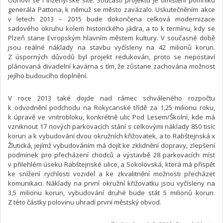
Obnoví se i inženýrské sítě. Součástí projektu je umístění pomníku
generála Pattona, k němuž se město zavázalo. Uskutečněním akce
v letech 2013 – 2015 bude dokončena celková modernizace
sadového okruhu kolem historického jádra, a to k termínu, kdy se
Plzeň stane Evropským hlavním městem kultury. V současné době
jsou reálné náklady na stavbu vyčísleny na 42 milionů korun.
Z úsporných důvodů byl projekt redukován, proto se nepostaví
plánovaná divadelní kavárna s tím, že zůstane zachována možnost
jejího budoucího doplnění.
V roce 2013 také dojde nad rámec schváleného rozpočtu
k odvodnění podchodu na Rokycanské třídě za 1,25 milionu roku,
k úpravě ve vnitrobloku, konkrétně ulic Pod Lesem/Školní, kde má
vzniknout 17 nových parkovacích stání s celkovými náklady 850 tisíc
korun a k vybudování dvou okružních křižovatek, a to Rabštejnská x
Žlutická, jejímž vybudováním má dojít ke zklidnění dopravy, zlepšení
podmínek pro přecházení chodců a výstavbě 28 parkovacích míst
v přilehlém úseku Rabštejnské ulice, a Sokolovská, která má přispět
ke snížení rychlosti vozidel a ke zkvalitnění možnosti přecházet
komunikaci. Náklady na první okružní křižovatku jsou vyčísleny na
3,5 milionu korun, vybudování druhé bude stát 5 milionů korun.
Z této částky polovinu uhradí první městský obvod.