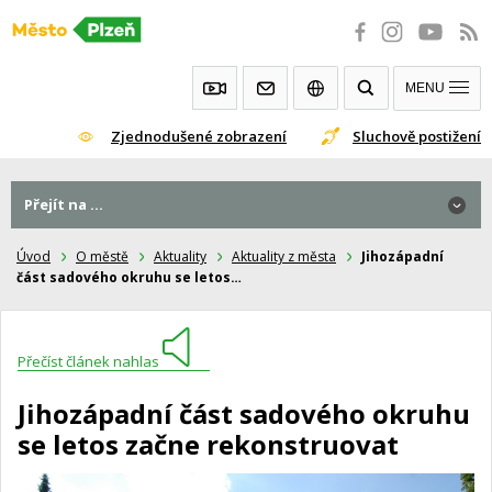
Přeskočit
na
obsah
MENU
Zjednodušené zobrazení
Sluchově postižení
Přejít na ...
Úvod
O městě
Aktuality
Aktuality z města
Jihozápadní
část sadového okruhu se letos…
Přečíst článek nahlas
Jihozápadní část sadového okruhu
se letos začne rekonstruovat