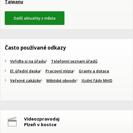
Taiwanu
Další aktuality z města
Často používané odkazy
Vyřiďte si na úřadu
Telefonní seznam úřadů
El. úřední deska
Pracovní místa
Granty a dotace
Veřejné zakázky
Městské obvody
Jízdní řády MHD
Videozpravodaj
Plzeň v kostce