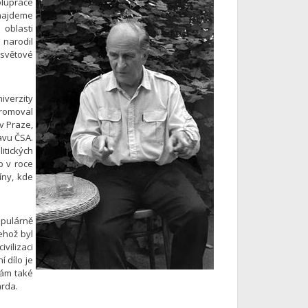
olupráce
 najdeme
oblasti
 narodil
 světové
iverzity
promoval
v Praze,
avu ČSA.
itických
b v roce
íny, kde
opulárně
ehož byl
vilizaci
í dílo je
Sám také
arda.