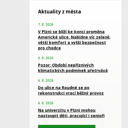
Aktuality z města
7. 8. 2026
V Plzni se blíží ke konci proměna
Americké ulice. Nabídne víc zeleně,
větší komfort a vyšší bezpečnost
pro chodce
6. 8. 2026
Pozor: Období nepříznivých
klimatických podmínek přetrvává
6. 8. 2026
Do ulice na Roudné se po
rekonstrukci vrací běžný provoz
6. 8. 2026
Na univerzitu v Plzni mohou
nastoupit děti, pracující i senioři