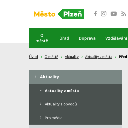
Přeskočit
na
obsah
O
Úřad
Doprava
Vzdělávání
městě
Úvod
O městě
Aktuality
Aktuality z města
Před
Aktuality
Aktuality z města
Aktuality z obvodů
Pro média