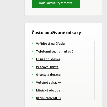
Další aktuality z města
Často používané odkazy
Vyřiďte si na úřadu
Telefonní seznam úřadů
El. úřední deska
Pracovní místa
Granty a dotace
Veřejné zakázky
Městské obvody
Jízdní řády MHD