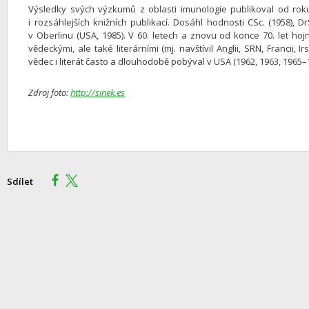
Výsledky svých výzkumů z oblasti imunologie publikoval od rok
i rozsáhlejších knižních publikací. Dosáhl hodnosti CSc. (1958), 
v Oberlinu (USA, 1985). V 60. letech a znovu od konce 70. let hojně
vědeckými, ale také literárními (mj. navštívil Anglii, SRN, Francii, Irs
vědec i literát často a dlouhodobě pobýval v USA (1962, 1963, 1965–19
Zdroj foto:
http://sinek.es
Sdílet