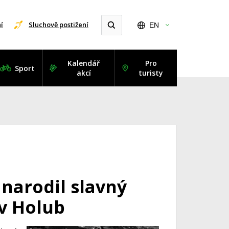
í
Sluchově postižení
EN
Kalendář
Pro
Sport
akcí
turisty
 narodil slavný
v Holub