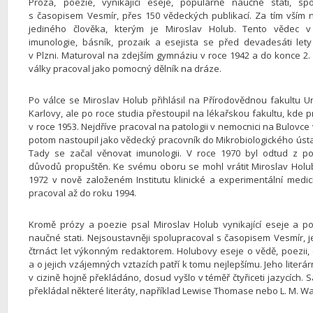
Próza, poezie, vynikající eseje, populárně naučné stati, sp
s časopisem Vesmír, přes 150 vědeckých publikací. Za tím vším
jediného člověka, kterým je Miroslav Holub. Tento vědec v 
imunologie, básník, prozaik a esejista se před devadesáti lety
v Plzni. Maturoval na zdejším gymnáziu v roce 1942 a do konce 2.
války pracoval jako pomocný dělník na dráze.
Po válce se Miroslav Holub přihlásil na Přírodovědnou fakultu Un
Karlovy, ale po roce studia přestoupil na lékařskou fakultu, kde 
v roce 1953. Nejdříve pracoval na patologii v nemocnici na Bulovce 
potom nastoupil jako vědecký pracovník do Mikrobiologického úst
Tady se začal věnovat imunologii. V roce 1970 byl odtud z pol
důvodů propuštěn. Ke svému oboru se mohl vrátit Miroslav Holu
1972 v nově založeném Institutu klinické a experimentální medic
pracoval až do roku 1994.
Kromě prózy a poezie psal Miroslav Holub vynikající eseje a p
naučné stati. Nejsoustavněji spolupracoval s časopisem Vesmír, j
čtrnáct let výkonným redaktorem. Holubovy eseje o vědě, poezii, ci
a o jejich vzájemných vztazích patří k tomu nejlepšímu. Jeho literárn
v cizině hojně překládáno, dosud vyšlo v téměř čtyřiceti jazycích. 
překládal některé literáty, například Lewise Thomase nebo L. M. W