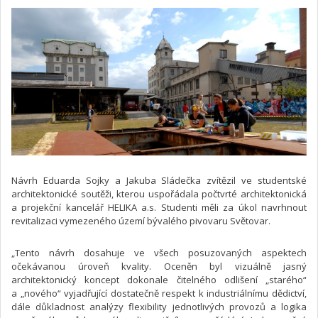
Návrh Eduarda Sojky a Jakuba Sládečka zvítězil ve studentské
architektonické soutěži, kterou uspořádala počtvrté architektonická
a projekční kancelář HELIKA a.s. Studenti měli za úkol navrhnout
revitalizaci vymezeného území bývalého pivovaru Světovar.
„Tento návrh dosahuje ve všech posuzovaných aspektech
očekávanou úroveň kvality. Oceněn byl vizuálně jasný
architektonický koncept dokonale čitelného odlišení „starého“
a „nového“ vyjadřující dostatečně respekt k industriálnímu dědictví,
dále důkladnost analýzy flexibility jednotlivých provozů a logika