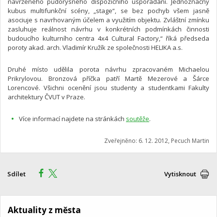
navrženého půdorysného dispozičního uspořádání. Jednoznačný
kubus multifunkční scény, „stage“, se bez pochyb všem jasně
asociuje s navrhovaným účelem a využitím objektu. Zvláštní zmínku
zasluhuje reálnost návrhu v konkrétních podmínkách činnosti
budoucího kulturního centra 4x4 Cultural Factory,“ říká předseda
poroty akad. arch. Vladimír Kružík ze společnosti HELIKA a.s.
Druhé místo udělila porota návrhu zpracovaném Michaelou
Prikrylovou. Bronzová příčka patří Martě Mezerové a Šárce
Lorencové. Všichni ocenění jsou studenty a studentkami Fakulty
architektury ČVUT v Praze.
Více informací najdete na stránkách
soutěže
.
Zveřejněno: 6. 12. 2012, Pecuch Martin
Sdílet
Vytisknout
Aktuality z města