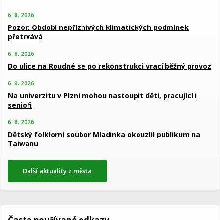
6. 8. 2026
Pozor: Období nepříznivých klimatických podmínek
přetrvává
6. 8. 2026
Do ulice na Roudné se po rekonstrukci vrací běžný provoz
6. 8. 2026
Na univerzitu v Plzni mohou nastoupit děti, pracující i
senioři
6. 8. 2026
Dětský folklorní soubor Mladinka okouzlil publikum na
Taiwanu
Další aktuality z města
Často používané odkazy