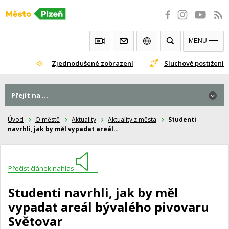
Přeskočit
na
obsah
MENU
Zjednodušené zobrazení
Sluchově postižení
Přejít na ...
Úvod
O městě
Aktuality
Aktuality z města
Studenti
navrhli, jak by měl vypadat areál…
Přečíst článek nahlas
Studenti navrhli, jak by měl
vypadat areál bývalého pivovaru
Světovar