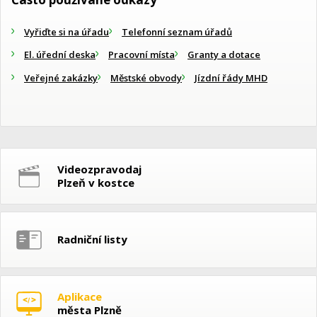
Vyřiďte si na úřadu
Telefonní seznam úřadů
El. úřední deska
Pracovní místa
Granty a dotace
Veřejné zakázky
Městské obvody
Jízdní řády MHD
Videozpravodaj
Plzeň v kostce
Radniční listy
Aplikace
města Plzně