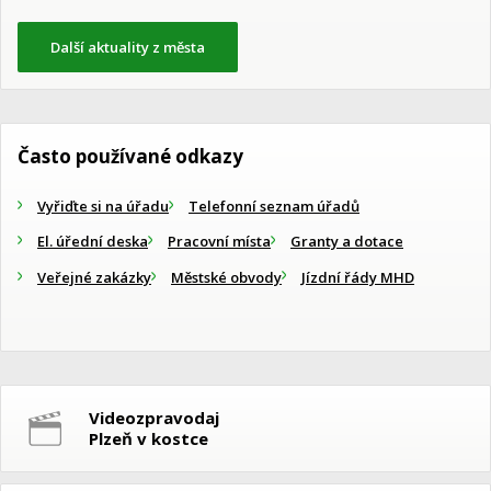
Další aktuality z města
Často používané odkazy
Vyřiďte si na úřadu
Telefonní seznam úřadů
El. úřední deska
Pracovní místa
Granty a dotace
Veřejné zakázky
Městské obvody
Jízdní řády MHD
Videozpravodaj
Plzeň v kostce