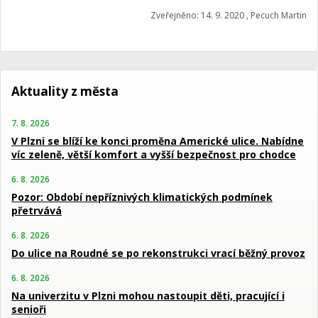
Zveřejněno: 14. 9. 2020 , Pecuch Martin
Aktuality z města
7. 8. 2026
V Plzni se blíží ke konci proměna Americké ulice. Nabídne
víc zeleně, větší komfort a vyšší bezpečnost pro chodce
6. 8. 2026
Pozor: Období nepříznivých klimatických podmínek
přetrvává
6. 8. 2026
Do ulice na Roudné se po rekonstrukci vrací běžný provoz
6. 8. 2026
Na univerzitu v Plzni mohou nastoupit děti, pracující i
senioři