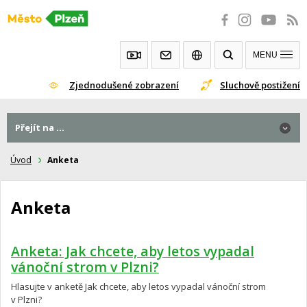
Přeskočit
na
obsah
MENU
Zjednodušené zobrazení
Sluchově postižení
Přejít na ...
Úvod
Anketa
Anketa
Anketa: Jak chcete, aby letos vypadal
vánoční strom v Plzni?
Hlasujte v anketě Jak chcete, aby letos vypadal vánoční strom
v Plzni?