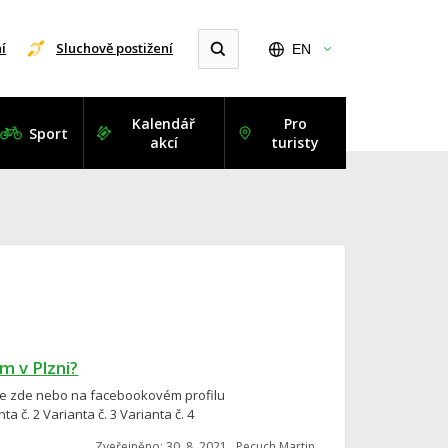
í
Sluchově postižení
EN
Kalendář
Pro
Sport
akcí
turisty
m v Plzni?
ete zde nebo na facebookovém profilu
 č. 2 Varianta č. 3 Varianta č. 4
Zveřejněno: 30. 8. 2021 , Pecuch Martin