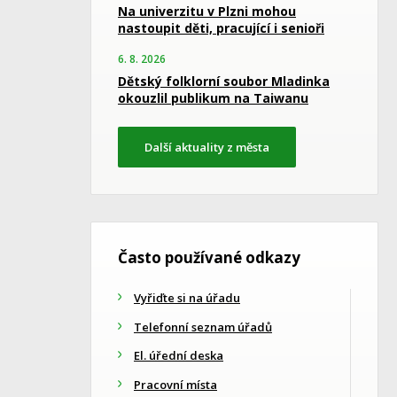
Na univerzitu v Plzni mohou
nastoupit děti, pracující i senioři
6. 8. 2026
Dětský folklorní soubor Mladinka
okouzlil publikum na Taiwanu
Další aktuality z města
Často používané odkazy
Vyřiďte si na úřadu
Telefonní seznam úřadů
El. úřední deska
Pracovní místa