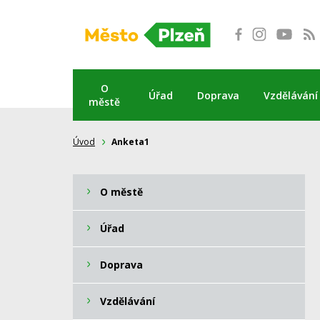
Přeskočit
na
obsah
O
Úřad
Doprava
Vzdělávání
městě
Úvod
Anketa1
O městě
Úřad
Doprava
Vzdělávání