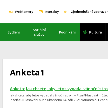
Webkamery
Kontakty
Zjednodušené zobrazen
Sociální
Bydlení
Podnikání
Kultura
služby
Anketa1
Anketa: Jak chcete, aby letos vypadal vánoční stro
Jak chcete, aby letos vypadal vánoční strom v Plzni?Hlasovat můž
Plzeň.eu.Hlasování bude ukončeno 14. září 2021.Varianta č. 1 Varianta