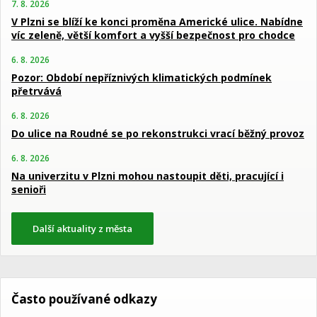
7. 8. 2026
V Plzni se blíží ke konci proměna Americké ulice. Nabídne
víc zeleně, větší komfort a vyšší bezpečnost pro chodce
6. 8. 2026
Pozor: Období nepříznivých klimatických podmínek
přetrvává
6. 8. 2026
Do ulice na Roudné se po rekonstrukci vrací běžný provoz
6. 8. 2026
Na univerzitu v Plzni mohou nastoupit děti, pracující i
senioři
Další aktuality z města
Často používané odkazy