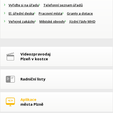
Vyřiďte si na úřadu
Telefonní seznam úřadů
El. úřední deska
Pracovní místa
Granty a dotace
Veřejné zakázky
Městské obvody
Jízdní řády MHD
Videozpravodaj
Plzeň v kostce
Radniční listy
Aplikace
města Plzně