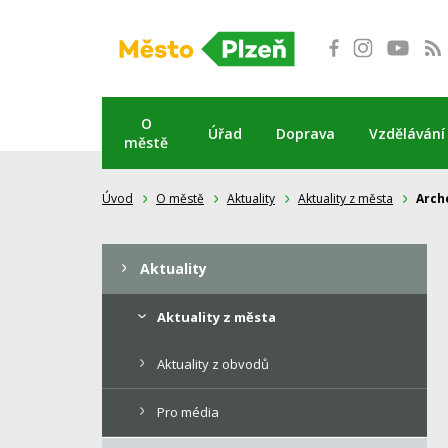
Přeskočit
na
obsah
O
Úřad
Doprava
Vzdělávání
městě
Úvod
O městě
Aktuality
Aktuality z města
Arche
Aktuality
Aktuality z města
Aktuality z obvodů
Pro média