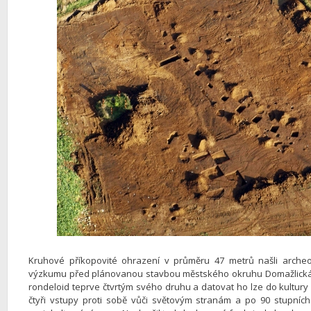
Kruhové příkopovité ohrazení v průměru 47 metrů našli arche
výzkumu před plánovanou stavbou městského okruhu Domažlická –
rondeloid teprve čtvrtým svého druhu a datovat ho lze do kultury
čtyři vstupy proti sobě vůči světovým stranám a po 90 stupníc