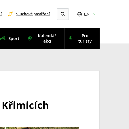
í
Sluchově postižení
EN
Kalendář
Pro
Sport
akcí
turisty
 Křimicích