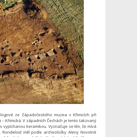
ologové ze Západočeského muzea v Křimicích při
 Křimická. V západních Čechách je tento takzvaný
 s vypíchanou keramikou. Vyznačuje se tím, že mívá
h. Rondeloid měl podle archeoložky Aleny Novotné