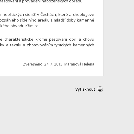
romažďování a provádění náboženských obřadů.
h neolitických sídlišť v Čechách, které archeologové
í rozsáhlého sídelního areálu z mladší doby kamenné
ského obvodu Křimice.
 je charakteristické kromě pěstování obilí a chovu
ky a textilu a zhotovováním typických kamenných
Zveřejněno: 24. 7. 2013, Mařanová Helena
Vytisknout