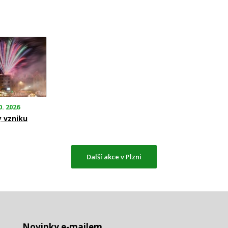
0. 2026
y vzniku
Další akce v Plzni
Novinky e-mailem