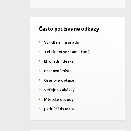
Často používané odkazy
Vyřiďte si na úřadu
Telefonní seznam úřadů
El. úřední deska
Pracovní místa
Granty a dotace
Veřejné zakázky
Městské obvody
Jízdní řády MHD