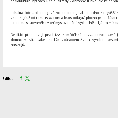
sociokulturní význam. Nesloužil tedy k obranné funkci, ale ke sh
Lokalita, kde archeologové rondeloid objevili, je jedno z největšíc
zkoumají už od roku 1996. Loni a letos odkrytá plocha je součást
– neolitu, situovaného v průmyslové zóně východně od jádra měst
Neolitici představují první tzv. zemědělské obyvatelstvo, které
domácích zvířat také usedlým způsobem života, výrobou kerami
nástrojů.
Sdílet