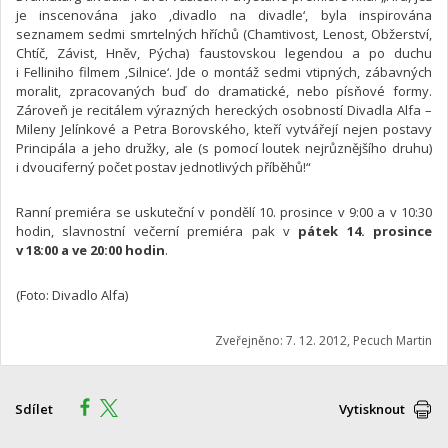
je inscenována jako ‚divadlo na divadle‘, byla inspirována
seznamem sedmi smrtelných hříchů (Chamtivost, Lenost, Obžerství,
Chtíč, Závist, Hněv, Pýcha) faustovskou legendou a po duchu
i Felliniho filmem ‚Silnice‘. Jde o montáž sedmi vtipných, zábavných
moralit, zpracovaných buď do dramatické, nebo písňové formy.
Zároveň je recitálem výrazných hereckých osobností Divadla Alfa –
Mileny Jelínkové a Petra Borovského, kteří vytvářejí nejen postavy
Principála a jeho družky, ale (s pomocí loutek nejrůznějšího druhu)
i dvouciferný počet postav jednotlivých příběhů!“
Ranní premiéra se uskuteční v pondělí 10. prosince v 9:00 a v 10:30
hodin, slavnostní večerní premiéra pak v
pátek 14. prosince
v 18:00 a ve 20:00 hodin
.
(Foto: Divadlo Alfa)
Zveřejněno: 7. 12. 2012, Pecuch Martin
Sdílet
Vytisknout