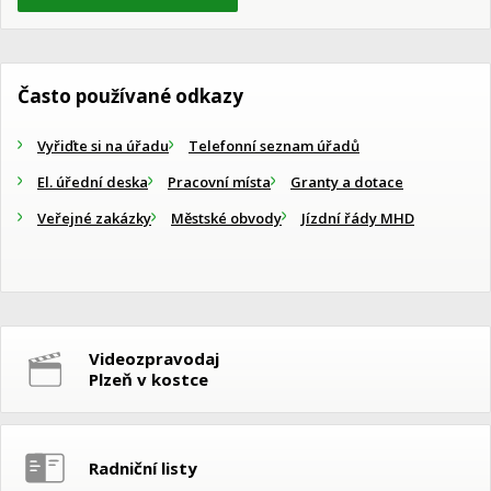
Často používané odkazy
Vyřiďte si na úřadu
Telefonní seznam úřadů
El. úřední deska
Pracovní místa
Granty a dotace
Veřejné zakázky
Městské obvody
Jízdní řády MHD
Videozpravodaj
Plzeň v kostce
Radniční listy