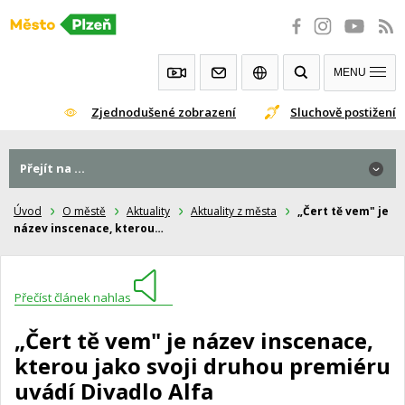
Přeskočit
na
obsah
MENU
Zjednodušené zobrazení
Sluchově postižení
Přejít na ...
Úvod
O městě
Aktuality
Aktuality z města
„Čert tě vem" je
název inscenace, kterou…
Přečíst článek nahlas
„Čert tě vem" je název inscenace,
kterou jako svoji druhou premiéru
uvádí Divadlo Alfa