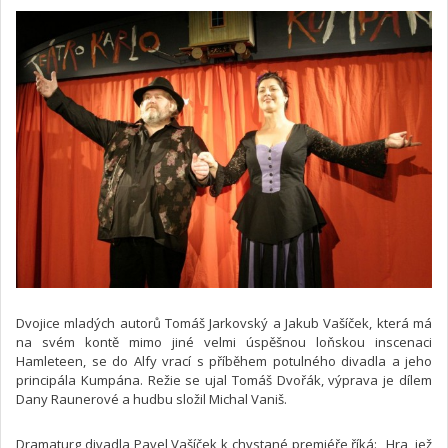
Dvojice mladých autorů Tomáš Jarkovský a Jakub Vašíček, která má
na svém kontě mimo jiné velmi úspěšnou loňskou inscenaci
Hamleteen, se do Alfy vrací s příběhem potulného divadla a jeho
principála Kumpána. Režie se ujal Tomáš Dvořák, výprava je dílem
Dany Raunerové a hudbu složil Michal Vaniš.
Dramaturg divadla Pavel Vašíček k chystané premiéře říká: „Hra, jež