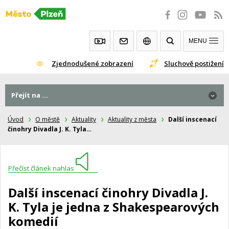
Přeskočit
na
obsah
MENU
Zjednodušené zobrazení
Sluchově postižení
Přejít na ...
Úvod
O městě
Aktuality
Aktuality z města
Další inscenací
činohry Divadla J. K. Tyla…
Přečíst článek nahlas
Další inscenací činohry Divadla J.
K. Tyla je jedna z Shakespearových
komedií