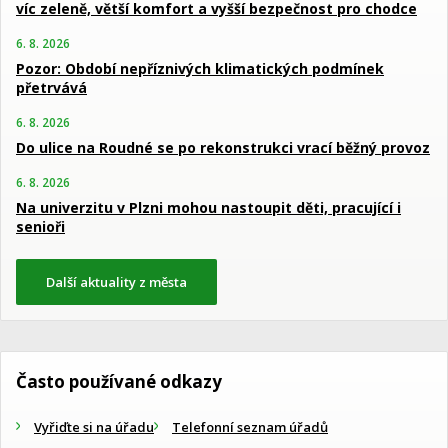
víc zeleně, větší komfort a vyšší bezpečnost pro chodce
6. 8. 2026
Pozor: Období nepříznivých klimatických podmínek
přetrvává
6. 8. 2026
Do ulice na Roudné se po rekonstrukci vrací běžný provoz
6. 8. 2026
Na univerzitu v Plzni mohou nastoupit děti, pracující i
senioři
Další aktuality z města
Často používané odkazy
Vyřiďte si na úřadu
Telefonní seznam úřadů