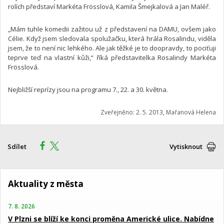
rolích představí Markéta Frösslová, Kamila Šmejkalová a Jan Maléř.
„Mám tuhle komedii zažitou už z představení na DAMU, ovšem jako
Célie. Když jsem sledovala spolužačku, která hrála Rosalindu, viděla
jsem, že to není nic lehkého. Ale jak těžké je to doopravdy, to pociťuji
teprve teď na vlastní kůži,“ říká představitelka Rosalindy Markéta
Frösslová.
Nejbližší reprízy jsou na programu 7., 22. a 30. května.
Zveřejněno: 2. 5. 2013, Mařanová Helena
Sdílet
Vytisknout
Aktuality z města
7. 8. 2026
V Plzni se blíží ke konci proměna Americké ulice. Nabídne