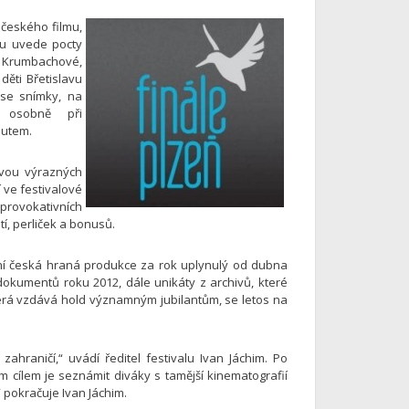
a českého filmu,
mu uvede pocty
 Krumbachové,
děti Břetislavu
 se snímky, na
se osobně při
outem.
dvou výrazných
 ve festivalové
provokativních
í, perliček a bonusů.
tní česká hraná produkce za rok uplynulý od dubna
dokumentů roku 2012, dále unikáty z archivů, které
, která vzdává hold významným jubilantům, se letos na
hraničí,“ uvádí ředitel festivalu Ivan Jáchim. Po
cílem je seznámit diváky s tamější kinematografií
“ pokračuje Ivan Jáchim.