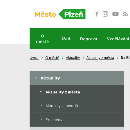
Přeskočit
na
obsah
O
Úřad
Doprava
Vzdělávání
městě
Úvod
O městě
Aktuality
Aktuality z města
Další
Aktuality
Aktuality z města
Aktuality z obvodů
Pro média