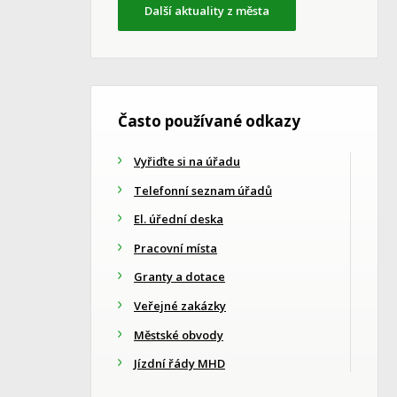
Další aktuality z města
Často používané odkazy
Vyřiďte si na úřadu
Telefonní seznam úřadů
El. úřední deska
Pracovní místa
Granty a dotace
Veřejné zakázky
Městské obvody
Jízdní řády MHD