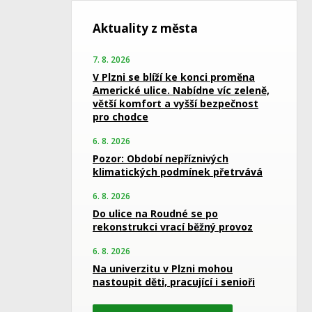
Aktuality z města
7. 8. 2026
V Plzni se blíží ke konci proměna
Americké ulice. Nabídne víc zeleně,
větší komfort a vyšší bezpečnost
pro chodce
6. 8. 2026
Pozor: Období nepříznivých
klimatických podmínek přetrvává
6. 8. 2026
Do ulice na Roudné se po
rekonstrukci vrací běžný provoz
6. 8. 2026
Na univerzitu v Plzni mohou
nastoupit děti, pracující i senioři