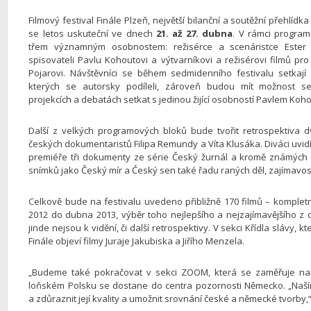
Filmový festival Finále Plzeň, největší bilanční a soutěžní přehlídk
se letos uskuteční ve dnech
21. až 27. dubna
. V rámci progra
třem významným osobnostem: režisérce a scenáristce Ester
spisovateli Pavlu Kohoutovi a výtvarníkovi a režisérovi filmů pro 
Pojarovi. Návštěvníci se během sedmidenního festivalu setkají
kterých se autorsky podíleli, zároveň budou mít možnost 
projekcích a debatách setkat s jedinou žijící osobností Pavlem Koh
Další z velkých programových bloků bude tvořit retrospektiva 
českých dokumentaristů Filipa Remundy a Víta Klusáka. Diváci uvidí
premiéře tři dokumenty ze série Český žurnál a kromě známých 
snímků jako Český mír a Český sen také řadu raných děl, zajímavost
Celkově bude na festivalu uvedeno přibližně 170 filmů – komple
2012 do dubna 2013, výběr toho nejlepšího a nejzajímavějšího z 
jinde nejsou k vidění, či další retrospektivy. V sekci Křídla slávy
Finále objeví filmy Juraje Jakubiska a Jiřího Menzela.
„Budeme také pokračovat v sekci ZOOM, která se zaměřuje na za
loňském Polsku se dostane do centra pozornosti Německo. „Naším 
a zdůraznit její kvality a umožnit srovnání české a německé tvorby,