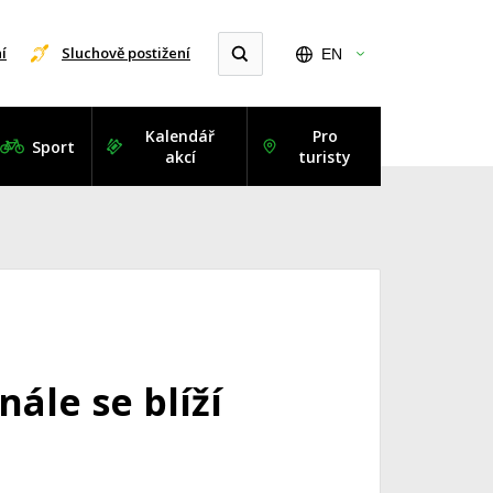
í
Sluchově postižení
EN
Kalendář
Pro
Sport
akcí
turisty
nále se blíží