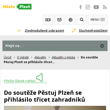
Přeskočit
na
obsah
MENU
Zjednodušené zobrazení
Sluchově postižení
Přejít na ...
Úvod
O městě
Aktuality
Aktuality z města
Do soutěže
Pěstuj Plzeň se přihlásilo třicet…
Přečíst článek nahlas
Do soutěže Pěstuj Plzeň se
přihlásilo třicet zahradníků