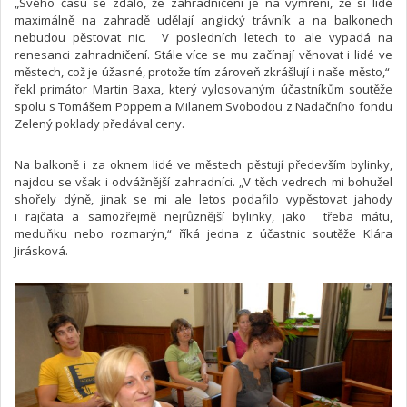
„Svého času se zdálo, že zahradničení je na vymření, že si lidé
maximálně na zahradě udělají anglický trávník a na balkonech
nebudou pěstovat nic. V posledních letech to ale vypadá na
renesanci zahradničení. Stále více se mu začínají věnovat i lidé ve
městech, což je úžasné, protože tím zároveň zkrášlují i naše město,“
řekl primátor Martin Baxa, který vylosovaným účastníkům soutěže
spolu s Tomášem Poppem a Milanem Svobodou z Nadačního fondu
Zelený poklady předával ceny.
Na balkoně i za oknem lidé ve městech pěstují především bylinky,
najdou se však i odvážnější zahradníci. „V těch vedrech mi bohužel
shořely dýně, jinak se mi ale letos podařilo vypěstovat jahody
i rajčata a samozřejmě nejrůznější bylinky, jako třeba mátu,
meduňku nebo rozmarýn,“ říká jedna z účastnic soutěže Klára
Jirásková.