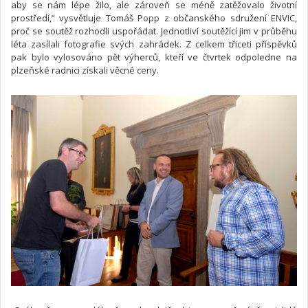
aby se nám lépe žilo, ale zároveň se méně zatěžovalo životní
prostředí,“ vysvětluje Tomáš Popp z občanského sdružení ENVIC,
proč se soutěž rozhodli uspořádat. Jednotliví soutěžící jim v průběhu
léta zasílali fotografie svých zahrádek. Z celkem třiceti příspěvků
pak bylo vylosováno pět výherců, kteří ve čtvrtek odpoledne na
plzeňské radnici získali věcné ceny.