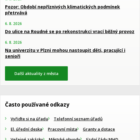
Pozor: Období nepříznivých klimatických podmínek
přetrvává
6. 8. 2026
Do ulice na Roudné se po rekonstrukci vrací běžný provoz
6. 8. 2026
Na univerzitu v Plzni mohou nastoupit děti, pracující i
senioři
Další aktuality z města
Často používané odkazy
Vyřiďte si na úřadu
Telefonní seznam úřadů
El. úřední deska
Pracovní místa
Granty a dotace
Veřejné zakázky
Městské obvody
Jízdní řády MHD