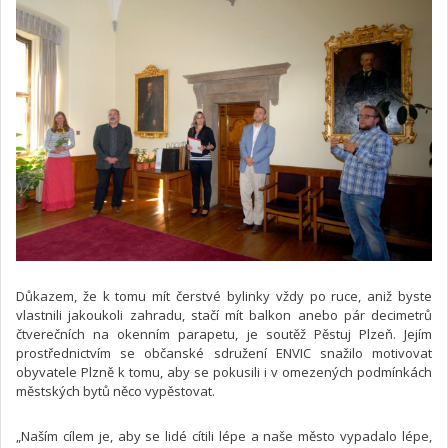
Důkazem, že k tomu mít čerstvé bylinky vždy po ruce, aniž byste
vlastnili jakoukoli zahradu, stačí mít balkon anebo pár decimetrů
čtverečních na okenním parapetu, je soutěž Pěstuj Plzeň. Jejím
prostřednictvím se občanské sdružení ENVIC snažilo motivovat
obyvatele Plzně k tomu, aby se pokusili i v omezených podmínkách
městských bytů něco vypěstovat.
„Naším cílem je, aby se lidé cítili lépe a naše město vypadalo lépe,