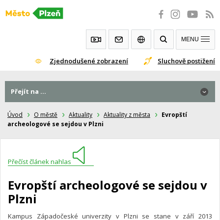
Přeskočit
na
obsah
MENU
Zjednodušené zobrazení
Sluchově postižení
Přejít na ...
Úvod
O městě
Aktuality
Aktuality z města
Evropští
archeologové se sejdou v Plzni
Přečíst článek nahlas
Evropští archeologové se sejdou v
Plzni
Kampus Západočeské univerzity v Plzni se stane v září 2013