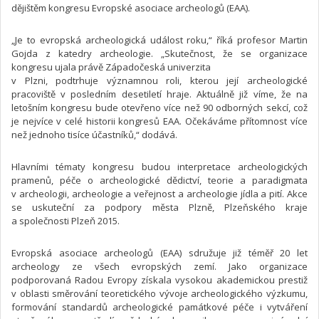
dějištěm kongresu Evropské asociace archeologů (EAA).
„Je to evropská archeologická událost roku,“ říká profesor Martin
Gojda z katedry archeologie. „Skutečnost, že se organizace
kongresu ujala právě Západočeská univerzita
v Plzni, podtrhuje významnou roli, kterou její archeologické
pracoviště v posledním desetiletí hraje. Aktuálně již víme, že na
letošním kongresu bude otevřeno více než 90 odborných sekcí, což
je nejvíce v celé historii kongresů EAA. Očekáváme přítomnost více
než jednoho tisíce účastníků,“ dodává.
Hlavními tématy kongresu budou interpretace archeologických
pramenů, péče o archeologické dědictví, teorie a paradigmata
v archeologii, archeologie a veřejnost a archeologie jídla a pití. Akce
se uskuteční za podpory města Plzně, Plzeňského kraje
a společnosti Plzeň 2015.
Evropská asociace archeologů (EAA) sdružuje již téměř 20 let
archeology ze všech evropských zemí. Jako organizace
podporovaná Radou Evropy získala vysokou akademickou prestiž
v oblasti směrování teoretického vývoje archeologického výzkumu,
formování standardů archeologické památkové péče i vytváření