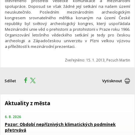
otevřeného prostředí vědecké komunikace a mezinárodní
spolupráce. Doposud se však žádné její setkání na našem území
neuskutečnilo. Posledním mezinárodním archeologickým
kongresem srovnatelného měřítka konaným na území České
republiky byl světový archeologický kongres, který uspořádala
Mezinárodní unie věd o prehistorii a protohistorii v Praze roku 1966.
Organizování letošního vědeckého setkání je tedy pro českou
archeologii a Západočeskou univerzitu v Plzni velkou výzvou
a příležitostí k mezinárodní prezentaci.
Zveřejněno: 15. 1. 2013, Pecuch Martin
Sdílet
Vytisknout
Aktuality z města
6. 8. 2026
Pozor: Období nepříznivých klimatických podmínek
přetrvává