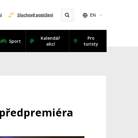
í
Sluchově postižení
EN
Kalendář
Pro
Sport
akcí
turisty
a předpremiéra