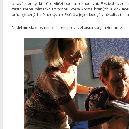
a také poroty, které o vítězi budou rozhodovat. Festival uvede 
zastoupena německou tvorbou, která kromě hraných a dokument
práci výrazných německých režisérů a jejich kolegů v několika tem
Nedělním slavnostním večerem provázel písničkář Jan Burian. Za měs