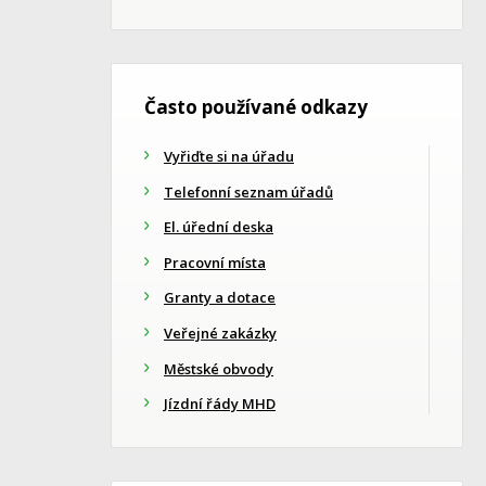
Často používané odkazy
Vyřiďte si na úřadu
Telefonní seznam úřadů
El. úřední deska
Pracovní místa
Granty a dotace
Veřejné zakázky
Městské obvody
Jízdní řády MHD