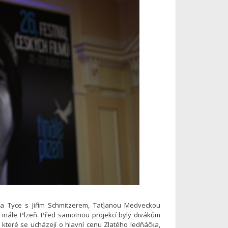
a Tyce s Jiřím Schmitzerem, Taťjanou Medveckou
 Finále Plzeň. Před samotnou projekcí byly divákům
které se ucházejí o hlavní cenu Zlatého ledňáčka,