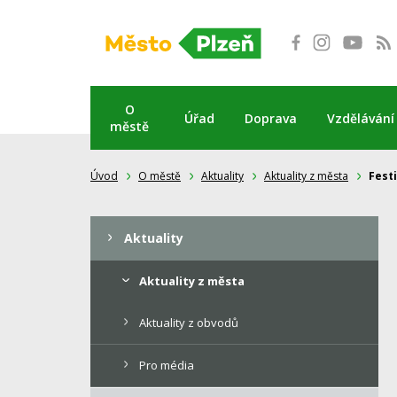
Přeskočit
na
obsah
O
Úřad
Doprava
Vzdělávání
městě
Úvod
O městě
Aktuality
Aktuality z města
Fest
Aktuality
Aktuality z města
Aktuality z obvodů
Pro média