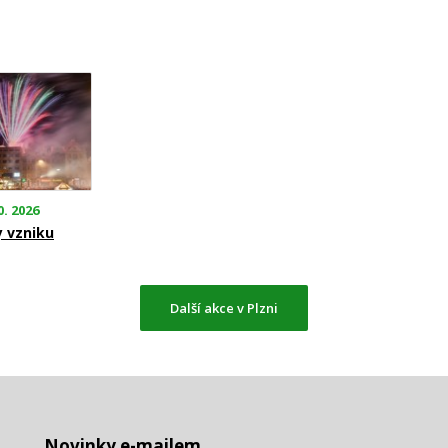
0. 2026
y vzniku
Další akce v Plzni
Novinky e-mailem