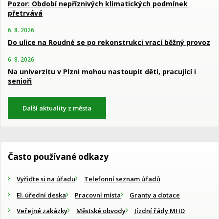
Pozor: Období nepříznivých klimatických podmínek
přetrvává
6. 8. 2026
Do ulice na Roudné se po rekonstrukci vrací běžný provoz
6. 8. 2026
Na univerzitu v Plzni mohou nastoupit děti, pracující i
senioři
Další aktuality z města
Často používané odkazy
Vyřiďte si na úřadu
Telefonní seznam úřadů
El. úřední deska
Pracovní místa
Granty a dotace
Veřejné zakázky
Městské obvody
Jízdní řády MHD