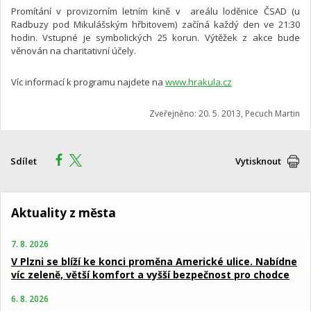
Promítání v provizorním letním kině v areálu loděnice ČSAD (u
Radbuzy pod Mikulášským hřbitovem) začíná každý den ve 21:30
hodin. Vstupné je symbolických 25 korun. Výtěžek z akce bude
věnován na charitativní účely.
Víc informací k programu najdete na
www.hrakula.cz
Zveřejněno: 20. 5. 2013, Pecuch Martin
Sdílet
Vytisknout
Aktuality z města
7. 8. 2026
V Plzni se blíží ke konci proměna Americké ulice. Nabídne
víc zeleně, větší komfort a vyšší bezpečnost pro chodce
6. 8. 2026