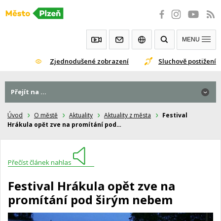
Přeskočit
na
obsah
MENU
Zjednodušené zobrazení
Sluchově postižení
Přejít na ...
Úvod
O městě
Aktuality
Aktuality z města
Festival
Hrákula opět zve na promítání pod…
Přečíst článek nahlas
Festival Hrákula opět zve na
promítání pod širým nebem