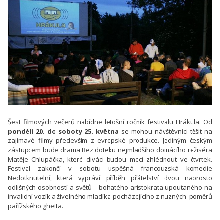
Šest filmových večerů nabídne letošní ročník festivalu Hrákula. Od
pondělí 20. do soboty 25. května
se mohou návštěvníci těšit na
zajímavé filmy především z evropské produkce. Jediným českým
zástupcem bude drama Bez doteku nejmladšího domácího režiséra
Matěje Chlupáčka, které diváci budou moci zhlédnout ve čtvrtek.
Festival zakončí v sobotu úspěšná francouzská komedie
Nedotknutelní, která vypráví příběh přátelství dvou naprosto
odlišných osobností a světů – bohatého aristokrata upoutaného na
invalidní vozík a živelného mladíka pocházejícího z nuzných poměrů
pařížského ghetta.