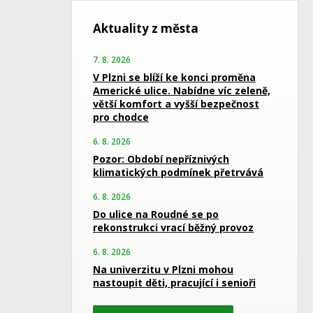
Aktuality z města
7. 8. 2026
V Plzni se blíží ke konci proměna
Americké ulice. Nabídne víc zeleně,
větší komfort a vyšší bezpečnost
pro chodce
6. 8. 2026
Pozor: Období nepříznivých
klimatických podmínek přetrvává
6. 8. 2026
Do ulice na Roudné se po
rekonstrukci vrací běžný provoz
6. 8. 2026
Na univerzitu v Plzni mohou
nastoupit děti, pracující i senioři