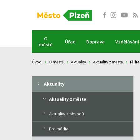
Přeskočit
na
obsah
O
Úřad
Doprava
Vzdělávání
městě
Úvod
O městě
Aktuality
Aktuality z města
Filh
Aktuality
Aktuality z města
Aktuality z obvodů
Pro média