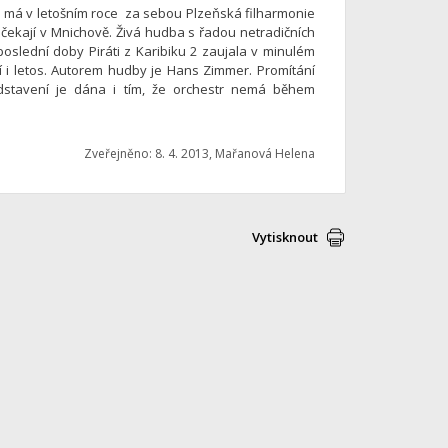
a má v letošním roce za sebou Plzeňská filharmonie
ji čekají v Mnichově. Živá hudba s řadou netradičních
 poslední doby Piráti z Karibiku 2 zaujala v minulém
í i letos. Autorem hudby je Hans Zimmer. Promítání
edstavení je dána i tím, že orchestr nemá během
Zveřejněno: 8. 4. 2013, Mařanová Helena
Vytisknout