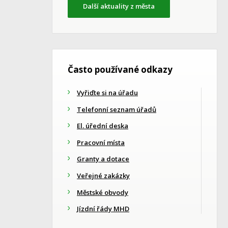
Další aktuality z města
Často používané odkazy
Vyřiďte si na úřadu
Telefonní seznam úřadů
El. úřední deska
Pracovní místa
Granty a dotace
Veřejné zakázky
Městské obvody
Jízdní řády MHD