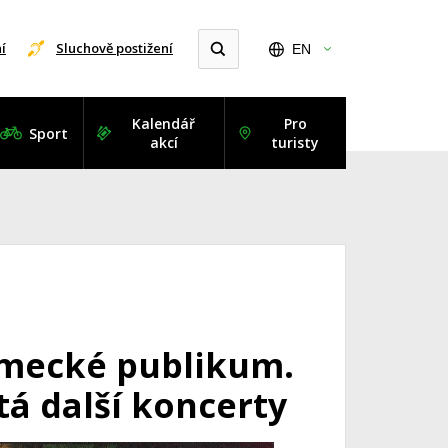
í
Sluchově postižení
EN
Kalendář
Pro
Sport
akcí
turisty
ěmecké publikum.
tá další koncerty