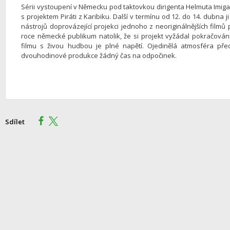
Sérii vystoupení v Německu pod taktovkou dirigenta Helmuta Imig
s projektem Piráti z Karibiku. Další v termínu od 12. do 14. dubna 
nástrojů doprovázející projekci jednoho z neoriginálnějších filmů
roce německé publikum natolik, že si projekt vyžádal pokračován
filmu s živou hudbou je plné napětí. Ojedinělá atmosféra př
dvouhodinové produkce žádný čas na odpočinek.
Sdílet