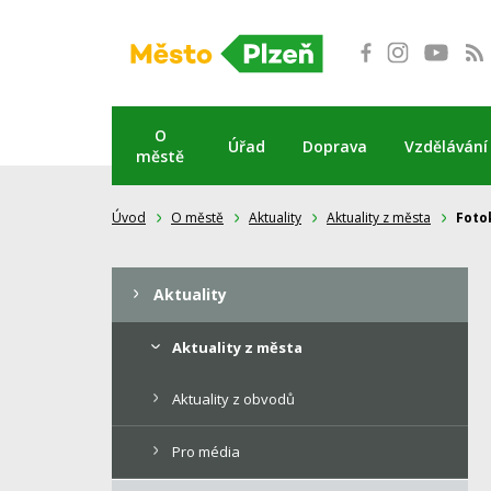
Přeskočit
na
obsah
O
Úřad
Doprava
Vzdělávání
městě
Úvod
O městě
Aktuality
Aktuality z města
Foto
Aktuality
Aktuality z města
Aktuality z obvodů
Pro média