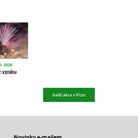
0. 2026
y vzniku
Další akce v Plzni
Novinky e-mailem