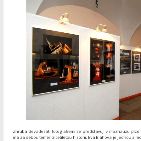
Zhruba devadesáti fotografiemi se představují v mázhauzu plzeňs
má za sebou téměř třicetiletou historii. Eva Bláhová je jednou z n