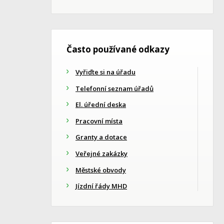
Často používané odkazy
Vyřiďte si na úřadu
Telefonní seznam úřadů
El. úřední deska
Pracovní místa
Granty a dotace
Veřejné zakázky
Městské obvody
Jízdní řády MHD