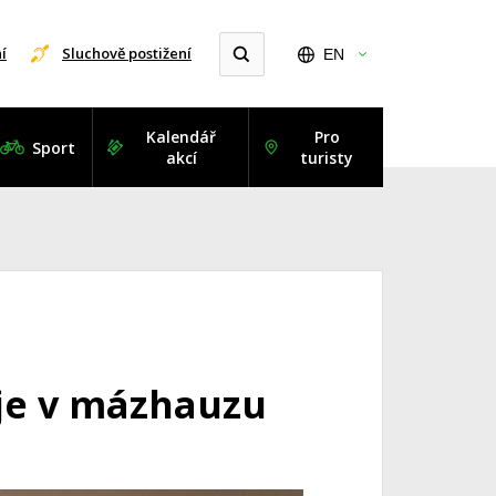
í
Sluchově postižení
EN
Kalendář
Pro
Sport
akcí
turisty
uje v mázhauzu