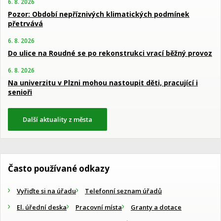
6. 8. 2026
Pozor: Období nepříznivých klimatických podmínek
přetrvává
6. 8. 2026
Do ulice na Roudné se po rekonstrukci vrací běžný provoz
6. 8. 2026
Na univerzitu v Plzni mohou nastoupit děti, pracující i
senioři
Další aktuality z města
Často používané odkazy
Vyřiďte si na úřadu
Telefonní seznam úřadů
El. úřední deska
Pracovní místa
Granty a dotace