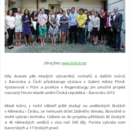
Zdroj foto:
www.bbkult.net
Díla dvaceti pěti mladých výtvarníků, sochařů a dalších tvůrců
z Bavorska a Čech představuje výstava v Galerii města Plzně.
Vystavovat v Plzni a posléze v Regensburgu jim umožnil projekt
nazvaný Fórum mladé umění Česká republika – Bavorsko 2013.
Mladí tvůrci, z nichž někteří ještě studují na uměleckých školách
v Německu i Česku, se nemuseli držet žádného tématu, libovolně si
mohli vybrat i techniku. Celkem se do projektu přihlásilo 82 českých
a 45 německých umělců s více než 500 díly. Porota vybrala osm
bavorských a 17 českých prací.