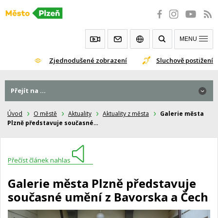
Přeskočit
na
obsah
MENU
Zjednodušené zobrazení
Sluchově postižení
Přejít na ...
Úvod
O městě
Aktuality
Aktuality z města
Galerie města
Plzně představuje současné…
Přečíst článek nahlas
Galerie města Plzně představuje
současné umění z Bavorska a Čech