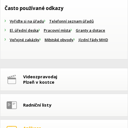
Často používané odkazy
Vyřiďte si na úřadu
Telefonní seznam úřadů
El. úřední deska
Pracovní místa
Granty a dotace
Veřejné zakázky
Městské obvody
Jízdní řády MHD
Videozpravodaj
Plzeň v kostce
Radniční listy
Aplikace