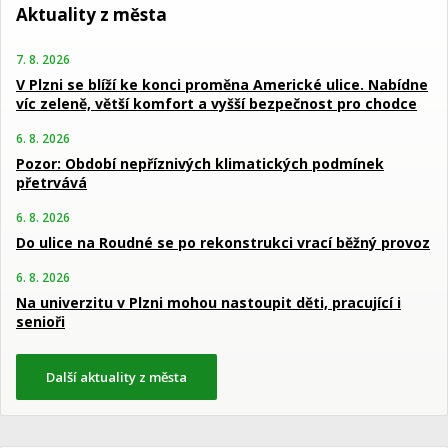
Aktuality z města
7. 8. 2026
V Plzni se blíží ke konci proměna Americké ulice. Nabídne
víc zeleně, větší komfort a vyšší bezpečnost pro chodce
6. 8. 2026
Pozor: Období nepříznivých klimatických podmínek
přetrvává
6. 8. 2026
Do ulice na Roudné se po rekonstrukci vrací běžný provoz
6. 8. 2026
Na univerzitu v Plzni mohou nastoupit děti, pracující i
senioři
Další aktuality z města