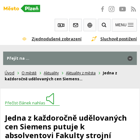
Přeskočit
na
obsah
MENU
Zjednodušené zobrazení
Sluchově postižení
Přejít na ...
Úvod
O městě
Aktuality
Aktuality z města
Jedna z
každoročně udělovaných cen Siemens…
Přečíst článek nahlas
Jedna z každoročně udělovaných
cen Siemens putuje k
absolventovi Fakulty strojní