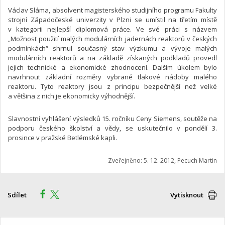
Václav Sláma, absolvent magisterského studijního programu Fakulty
strojní Západočeské univerzity v Plzni se umístil na třetím místě
v kategorii nejlepší diplomová práce. Ve své práci s názvem
„Možnost použití malých modulárních jadernách reaktorů v českých
podmínkách“ shrnul současný stav výzkumu a vývoje malých
modulárních reaktorů a na základě získaných podkladů provedl
jejich technické a ekonomické zhodnocení. Dalším úkolem bylo
navrhnout základní rozměry vybrané tlakové nádoby malého
reaktoru. Tyto reaktory jsou z principu bezpečnější než velké
a většina z nich je ekonomicky výhodnější.
Slavnostní vyhlášení výsledků 15. ročníku Ceny Siemens, soutěže na
podporu českého školství a vědy, se uskutečnilo v pondělí 3.
prosince v pražské Betlémské kapli.
Zveřejněno: 5. 12. 2012, Pecuch Martin
Sdílet
Vytisknout