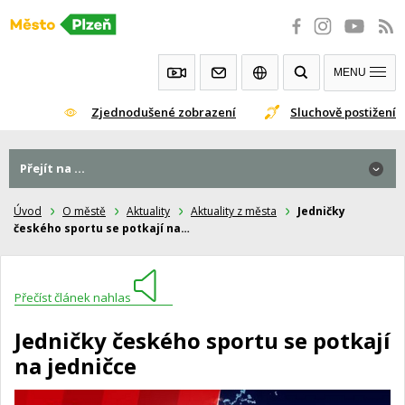
Přeskočit
na
obsah
MENU
Zjednodušené zobrazení
Sluchově postižení
Přejít na ...
Úvod
O městě
Aktuality
Aktuality z města
Jedničky
českého sportu se potkají na…
Přečíst článek nahlas
Jedničky českého sportu se potkají
na jedničce