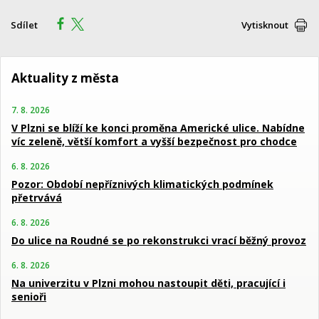
Sdílet
Vytisknout
Aktuality z města
7. 8. 2026
V Plzni se blíží ke konci proměna Americké ulice. Nabídne
víc zeleně, větší komfort a vyšší bezpečnost pro chodce
6. 8. 2026
Pozor: Období nepříznivých klimatických podmínek
přetrvává
6. 8. 2026
Do ulice na Roudné se po rekonstrukci vrací běžný provoz
6. 8. 2026
Na univerzitu v Plzni mohou nastoupit děti, pracující i
senioři