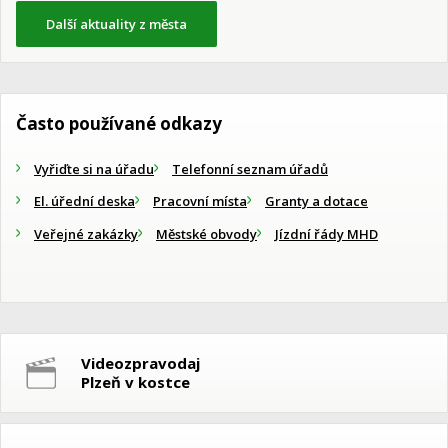
Další aktuality z města
Často používané odkazy
Vyřiďte si na úřadu
Telefonní seznam úřadů
El. úřední deska
Pracovní místa
Granty a dotace
Veřejné zakázky
Městské obvody
Jízdní řády MHD
Videozpravodaj
Plzeň v kostce