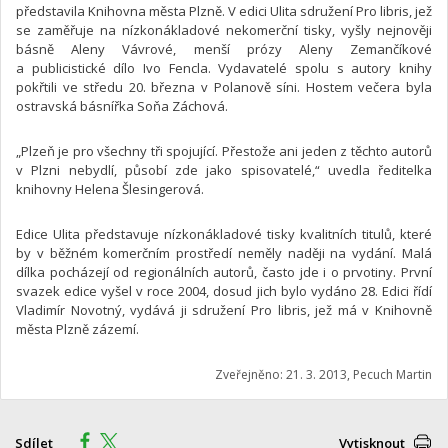
představila Knihovna města Plzně. V edici Ulita sdružení Pro libris, jež
se zaměřuje na nízkonákladové nekomerční tisky, vyšly nejnověji
básně Aleny Vávrové, menší prózy Aleny Zemančíkové
a publicistické dílo Ivo Fencla. Vydavatelé spolu s autory knihy
pokřtili ve středu 20. března v Polanově síni. Hostem večera byla
ostravská básnířka Soňa Záchová.
„Plzeň je pro všechny tři spojující. Přestože ani jeden z těchto autorů
v Plzni nebydlí, působí zde jako spisovatelé,“ uvedla ředitelka
knihovny Helena Šlesingerová.
Edice Ulita představuje nízkonákladové tisky kvalitních titulů, které
by v běžném komerčním prostředí neměly naději na vydání. Malá
dílka pocházejí od regionálních autorů, často jde i o prvotiny. První
svazek edice vyšel v roce 2004, dosud jich bylo vydáno 28. Edici řídí
Vladimír Novotný, vydává ji sdružení Pro libris, jež má v Knihovně
města Plzně zázemí.
Zveřejněno: 21. 3. 2013, Pecuch Martin
Sdílet
Vytisknout