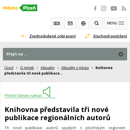
Přeskočit
na
obsah
MENU
Zjednodušené zobrazení
Sluchově postižení
Přejít na ...
Úvod
O městě
Aktuality
Aktuality z města
Knihovna
představila tři nové publikace…
Přečíst článek nahlas
Knihovna představila tři nové
publikace regionálních autorů
Tři nové publikace autorů spjatých s plzeňským regionem