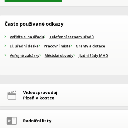
Často používané odkazy
Vyřiďte si na úřadu
Telefonní seznam úřadů
El. úřední deska
Pracovní místa
Granty a dotace
Veřejné zakázky
Městské obvody
Jízdní řády MHD
Videozpravodaj
Plzeň v kostce
Radniční listy