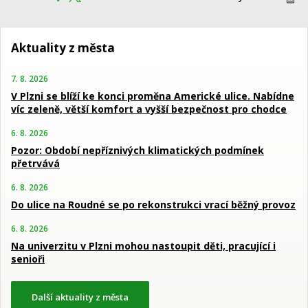
Aktuality z města
7. 8. 2026
V Plzni se blíží ke konci proměna Americké ulice. Nabídne
víc zeleně, větší komfort a vyšší bezpečnost pro chodce
6. 8. 2026
Pozor: Období nepříznivých klimatických podmínek
přetrvává
6. 8. 2026
Do ulice na Roudné se po rekonstrukci vrací běžný provoz
6. 8. 2026
Na univerzitu v Plzni mohou nastoupit děti, pracující i
senioři
Další aktuality z města