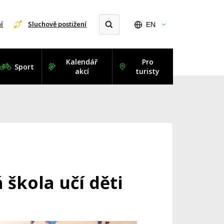
í
Sluchově postižení
EN
Kalendář
Pro
Sport
akcí
turisty
škola učí děti