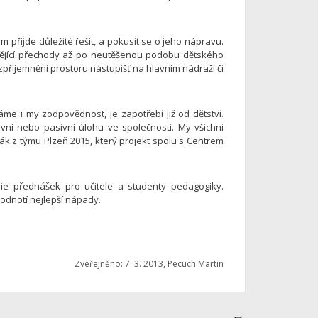
m přijde důležité řešit, a pokusit se o jeho nápravu.
bějící přechody až po neutěšenou podobu dětského
zpříjemnění prostoru nástupišť na hlavním nádraží či
me i my zodpovědnost, je zapotřebí již od dětství.
vní nebo pasivní úlohu ve společnosti. My všichni
ák z týmu Plzeň 2015, který projekt spolu s Centrem
 přednášek pro učitele a studenty pedagogiky.
odnotí nejlepší nápady.
Zveřejněno: 7. 3. 2013, Pecuch Martin