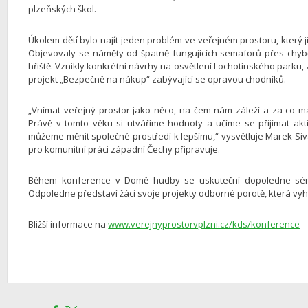
plzeňských škol.
Úkolem dětí bylo najít jeden problém ve veřejném prostoru, který ji
Objevovaly se náměty od špatně fungujících semaforů přes chy
hřiště. Vznikly konkrétní návrhy na osvětlení Lochotínského parku, 
projekt „Bezpečně na nákup“ zabývající se opravou chodníků.
„Vnímat veřejný prostor jako něco, na čem nám záleží a za co má
Právě v tomto věku si utváříme hodnoty a učíme se přijímat akti
můžeme měnit společné prostředí k lepšímu,“ vysvětluje Marek Siv
pro komunitní práci západní Čechy připravuje.
Během konference v Domě hudby se uskuteční dopoledne série
Odpoledne představí žáci svoje projekty odborné porotě, která vyh
Bližší informace na
www.verejnyprostorvplzni.cz/kds/konference