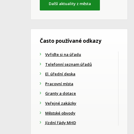
Další aktuality z města
Často používané odkazy
Vyřiďte si na úřadu
Telefonní seznam úřadů
El. úřední deska
Pracovní místa
Granty a dotace
Veřejné zakázky
Městské obvody
Jízdní řády MHD