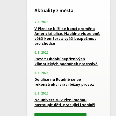
Aktuality z města
7. 8. 2026
V Plzni se blíží ke konci proměna
Americké ulice. Nabídne víc zeleně,
větší komfort a vyšší bezpečnost
pro chodce
6. 8. 2026
Pozor: Období nepříznivých
klimatických podmínek přetrvává
6. 8. 2026
Do ulice na Roudné se po
rekonstrukci vrací běžný provoz
6. 8. 2026
Na univerzitu v Plzni mohou
nastoupit děti, pracující i senioři