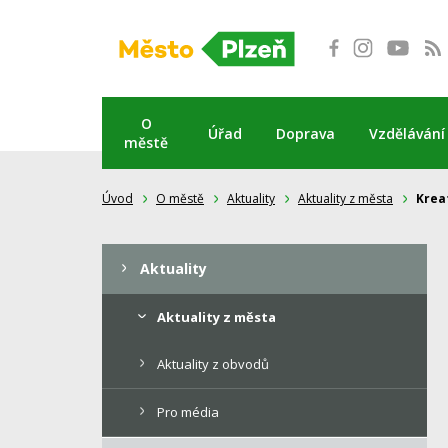
Přeskočit
na
obsah
O
Úřad
Doprava
Vzdělávání
městě
Úvod
O městě
Aktuality
Aktuality z města
Krea
Aktuality
Aktuality z města
Aktuality z obvodů
Pro média