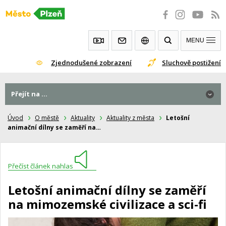
Přeskočit
na
obsah
MENU
Zjednodušené zobrazení
Sluchově postižení
Přejít na ...
Úvod
O městě
Aktuality
Aktuality z města
Letošní
animační dílny se zaměří na…
Přečíst článek nahlas
Letošní animační dílny se zaměří
na mimozemské civilizace a sci-fi