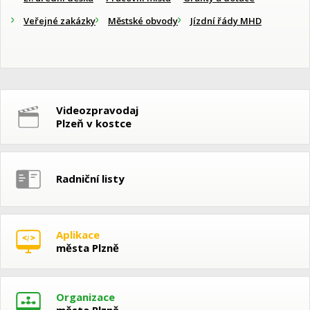
Veřejné zakázky
Městské obvody
Jízdní řády MHD
Videozpravodaj
Plzeň v kostce
Radniční listy
Aplikace
města Plzně
Organizace
města Plzně