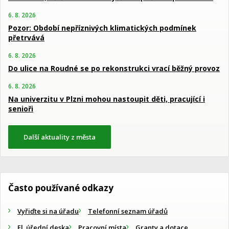
6. 8. 2026
Pozor: Období nepříznivých klimatických podmínek
přetrvává
6. 8. 2026
Do ulice na Roudné se po rekonstrukci vrací běžný provoz
6. 8. 2026
Na univerzitu v Plzni mohou nastoupit děti, pracující i
senioři
Další aktuality z města
Často používané odkazy
Vyřiďte si na úřadu
Telefonní seznam úřadů
El. úřední deska
Pracovní místa
Granty a dotace