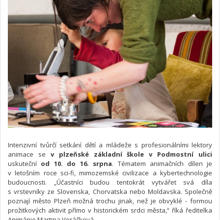
Intenzivní tvůrčí setkání dětí a mládeže s profesionálními lektory
animace se
v plzeňské základní škole v Podmostní ulici
uskuteční
od 10. do 16. srpna
. Tématem animačních dílen je
v letošním roce sci-fi, mimozemské civilizace a kybertechnologie
budoucnosti. „Účastníci budou tentokrát vytvářet svá díla
s vrstevníky ze Slovenska, Chorvatska nebo Moldavska. Společně
poznají město Plzeň možná trochu jinak, než je obvyklé - formou
prožitkových aktivit přímo v historickém srdci města,“ říká ředitelka
Animánie Martina Voráčková.