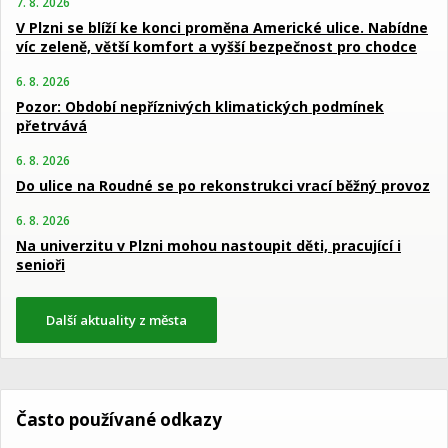
7. 8. 2026
V Plzni se blíží ke konci proměna Americké ulice. Nabídne
víc zeleně, větší komfort a vyšší bezpečnost pro chodce
6. 8. 2026
Pozor: Období nepříznivých klimatických podmínek
přetrvává
6. 8. 2026
Do ulice na Roudné se po rekonstrukci vrací běžný provoz
6. 8. 2026
Na univerzitu v Plzni mohou nastoupit děti, pracující i
senioři
Další aktuality z města
Často používané odkazy