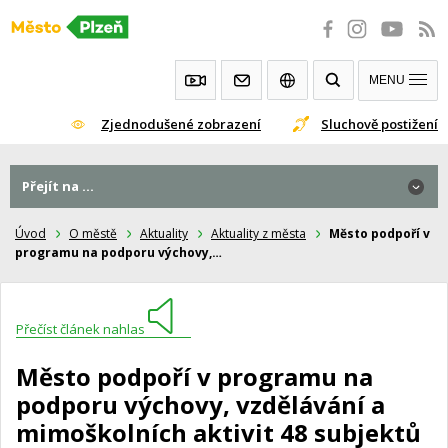
Přeskočit
na
obsah
MENU
Zjednodušené zobrazení
Sluchově postižení
Přejít na ...
Úvod
O městě
Aktuality
Aktuality z města
Město podpoří v
programu na podporu výchovy,…
Přečíst článek nahlas
Město podpoří v programu na
podporu výchovy, vzdělávání a
mimoškolních aktivit 48 subjektů