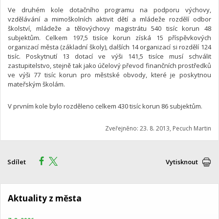
Ve druhém kole dotačního programu na podporu výchovy,
vzdělávání a mimoškolních aktivit dětí a mládeže rozdělí odbor
školství, mládeže a tělovýchovy magistrátu 540 tisíc korun 48
subjektům. Celkem 197,5 tisíce korun získá 15 příspěvkových
organizací města (základní školy), dalších 14 organizací si rozdělí 124
tisíc. Poskytnutí 13 dotací ve výši 141,5 tisíce musí schválit
zastupitelstvo, stejně tak jako účelový převod finančních prostředků
ve výši 77 tisíc korun pro městské obvody, které je poskytnou
mateřským školám.
V prvním kole bylo rozděleno celkem 430 tisíc korun 86 subjektům.
Zveřejněno: 23. 8. 2013, Pecuch Martin
Sdílet
Vytisknout
Aktuality z města