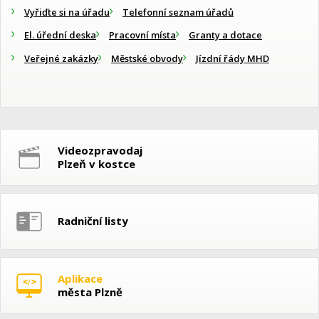
Vyřiďte si na úřadu
Telefonní seznam úřadů
El. úřední deska
Pracovní místa
Granty a dotace
Veřejné zakázky
Městské obvody
Jízdní řády MHD
Videozpravodaj
Plzeň v kostce
Radniční listy
Aplikace
města Plzně