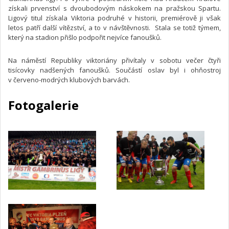
získali prvenství s dvoubodovým náskokem na pražskou Spartu.
Ligový titul získala Viktoria podruhé v historii, premiérově ji však
letos patří další vítězství, a to v návštěvnosti. Stala se totiž týmem,
který na stadion přišlo podpořit nejvíce fanoušků.
Na náměstí Republiky viktoriány přivítaly v sobotu večer čtyři
tisícovky nadšených fanoušků. Součástí oslav byl i ohňostroj
v červeno-modrých klubových barvách.
Fotogalerie