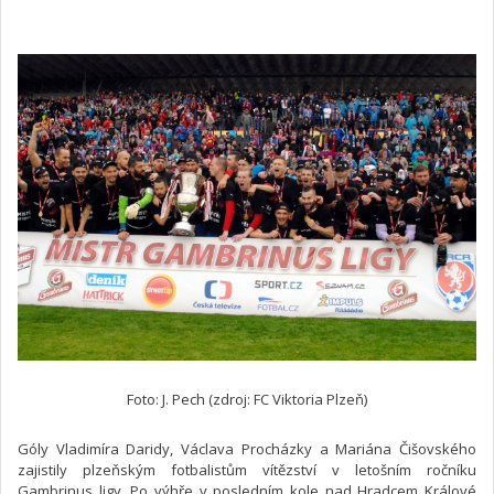
Foto: J. Pech (zdroj: FC Viktoria Plzeň)
Góly Vladimíra Daridy, Václava Procházky a Mariána Čišovského
zajistily plzeňským fotbalistům vítězství v letošním ročníku
Gambrinus ligy. Po výhře v posledním kole nad Hradcem Králové