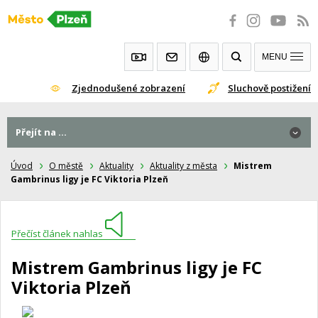
Přeskočit
na
obsah
MENU
Zjednodušené zobrazení
Sluchově postižení
Přejít na ...
Úvod
O městě
Aktuality
Aktuality z města
Mistrem
Gambrinus ligy je FC Viktoria Plzeň
Přečíst článek nahlas
Mistrem Gambrinus ligy je FC
Viktoria Plzeň