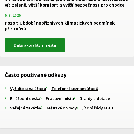
víc zeleně, větší komfort a vyšší bezpečnost pro chodce
6. 8. 2026
Pozor: Období nepříznivých klimatických podmínek
přetrvává
Další aktuality z města
Často používané odkazy
Vyřiďte si na úřadu
Telefonní seznam úřadů
El. úřední deska
Pracovní místa
Granty a dotace
Veřejné zakázky
Městské obvody
Jízdní řády MHD