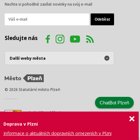
Nechte si pohodlně zasílat novinky na svůj e-mail
Sledujte nás
© 2026 Statutární město Plzeň
ChatBot Plzeň
náměstí Republiky 1
301 00 Plzeň
Doprava v Plzni
Tel.: +420 378 031 111
E-mail:
posta@plzen.eu
Informace o aktuálních dopravních omezeních v Plzni