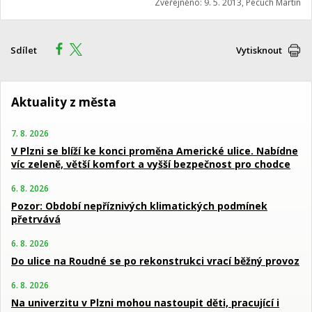
Zveřejněno: 9. 5. 2013, Pecuch Martin
Sdílet
Vytisknout
Aktuality z města
7. 8. 2026
V Plzni se blíží ke konci proměna Americké ulice. Nabídne
víc zeleně, větší komfort a vyšší bezpečnost pro chodce
6. 8. 2026
Pozor: Období nepříznivých klimatických podmínek
přetrvává
6. 8. 2026
Do ulice na Roudné se po rekonstrukci vrací běžný provoz
6. 8. 2026
Na univerzitu v Plzni mohou nastoupit děti, pracující i