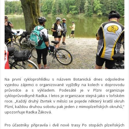
Na první cykloprohlídku s názvem Botanická dnes odpoledne
vyjedou zájemci o organizované vyjížďky na kolech v doprovodu
průvodce a s výkladem. Podesáté je v Plzni organizuje
cykloprůvodkyně Radka. I letos je organizace stejná jako v loňském
roce. „Každý druhý čtvrtek v měsíci se pojede některý kratší okruh
Plzní, každou druhou sobotu pak jeden z mimoplzeňských okruhů,“
upozorňuje Radka Žáková.
Pro účastníky připravila i dvě nové trasy Po stopách plzeňských