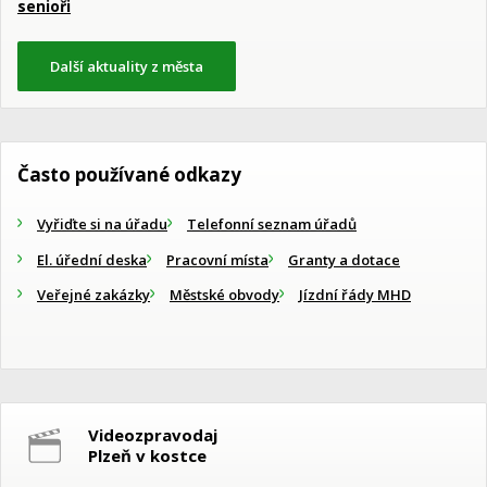
senioři
Další aktuality z města
Často používané odkazy
Vyřiďte si na úřadu
Telefonní seznam úřadů
El. úřední deska
Pracovní místa
Granty a dotace
Veřejné zakázky
Městské obvody
Jízdní řády MHD
Videozpravodaj
Plzeň v kostce