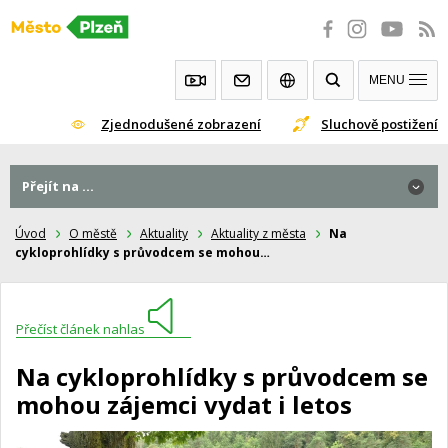
Přeskočit
na
obsah
MENU
Zjednodušené zobrazení
Sluchově postižení
Přejít na ...
Úvod
O městě
Aktuality
Aktuality z města
Na
cykloprohlídky s průvodcem se mohou…
Přečíst článek nahlas
Na cykloprohlídky s průvodcem se
mohou zájemci vydat i letos