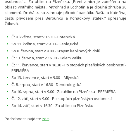
osobností a Za uhlím na Plzeňsku. „První z nich je zaměřena na
oblasti vnitřního města, Petrohrad a Lochotín a je dlouhá zhruba 30
kilometrů. Druhá trasa zahrnuje přírodní památku Bašta a Kateřina,
cestu přívozem přes Berounku a Pohádkový statek,“ upřesňuje
Žáková.
Čt 9. května, start v 16.30 - Botanická
So 11. května, start v 9.00 - Geologická
So 8. června, start v 9.00 - Krajem kaolinových dolů
Čt 13. června, start v 16.30 - Kolem Valíku
Čt 11. července, start v 16.30 - Po stopách plzeňských osobností -
PREMIÉRA
So 13. července, start v 9.00 - Mlýnská
Čt 8. srpna, start v 16.30 - Dendrologická
So 10. srpna, start v 9.00 - Za uhlím na Plzeňsku - PREMIÉRA
Čt 12. září, start v 9.00 - Po stopách plzeňských osobností
So 14. září, start v 16.30 - Za uhlím na Plzeňsku
Podrobnosti najdete
zde
.