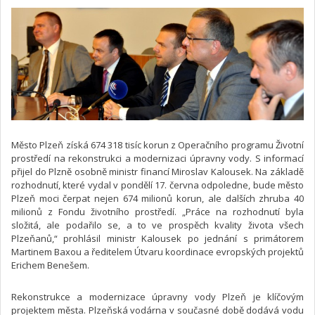
Město Plzeň získá 674 318 tisíc korun z Operačního programu Životní
prostředí na rekonstrukci a modernizaci úpravny vody. S informací
přijel do Plzně osobně ministr financí Miroslav Kalousek. Na základě
rozhodnutí, které vydal v pondělí 17. června odpoledne, bude město
Plzeň moci čerpat nejen 674 milionů korun, ale dalších zhruba 40
milionů z Fondu životního prostředí. „Práce na rozhodnutí byla
složitá, ale podařilo se, a to ve prospěch kvality života všech
Plzeňanů,“ prohlásil ministr Kalousek po jednání s primátorem
Martinem Baxou a ředitelem Útvaru koordinace evropských projektů
Erichem Benešem.
Rekonstrukce a modernizace úpravny vody Plzeň je klíčovým
projektem města. Plzeňská vodárna v současné době dodává vodu