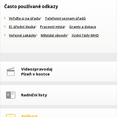
Často používané odkazy
Vyřiďte si na úřadu
Telefonní seznam úřadů
El. úřední deska
Pracovní místa
Granty a dotace
Veřejné zakázky
Městské obvody
Jízdní řády MHD
Videozpravodaj
Plzeň v kostce
Radniční listy
Aplikace