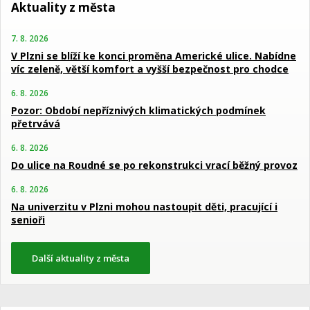
Aktuality z města
7. 8. 2026
V Plzni se blíží ke konci proměna Americké ulice. Nabídne
víc zeleně, větší komfort a vyšší bezpečnost pro chodce
6. 8. 2026
Pozor: Období nepříznivých klimatických podmínek
přetrvává
6. 8. 2026
Do ulice na Roudné se po rekonstrukci vrací běžný provoz
6. 8. 2026
Na univerzitu v Plzni mohou nastoupit děti, pracující i
senioři
Další aktuality z města