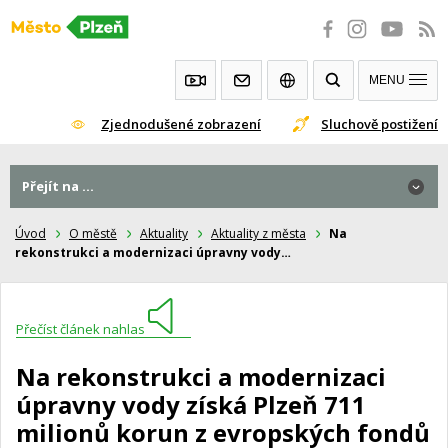
Přeskočit
na
obsah
MENU
Zjednodušené zobrazení
Sluchově postižení
Přejít na ...
Úvod
O městě
Aktuality
Aktuality z města
Na
rekonstrukci a modernizaci úpravny vody…
Přečíst článek nahlas
Na rekonstrukci a modernizaci
úpravny vody získá Plzeň 711
milionů korun z evropských fondů