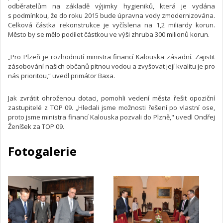
odběratelům na základě výjimky hygieniků, která je vydána
s podmínkou, že do roku 2015 bude úpravna vody zmodernizována.
Celková částka rekonstrukce je vyčíslena na 1,2 miliardy korun.
Město by se mělo podílet částkou ve výši zhruba 300 milionů korun.
„Pro Plzeň je rozhodnutí ministra financí Kalouska zásadní. Zajistit
zásobování našich občanů pitnou vodou a zvyšovat její kvalitu je pro
nás prioritou,“ uvedl primátor Baxa.
Jak zvrátit ohroženou dotaci, pomohli vedení města řešit opoziční
zastupitelé z TOP 09. „Hledali jsme možnosti řešení po vlastní ose,
proto jsme ministra financí Kalouska pozvali do Plzně," uvedl Ondřej
Ženíšek za TOP 09.
Fotogalerie