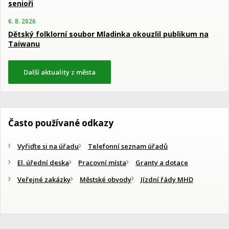
senioři
6. 8. 2026
Dětský folklorní soubor Mladinka okouzlil publikum na
Taiwanu
Další aktuality z města
Často používané odkazy
Vyřiďte si na úřadu
Telefonní seznam úřadů
El. úřední deska
Pracovní místa
Granty a dotace
Veřejné zakázky
Městské obvody
Jízdní řády MHD