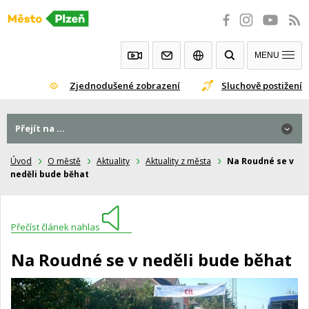
Přeskočit
na
obsah
MENU
Zjednodušené zobrazení
Sluchově postižení
Přejít na ...
Úvod
O městě
Aktuality
Aktuality z města
Na Roudné se v
neděli bude běhat
Přečíst článek nahlas
Na Roudné se v neděli bude běhat