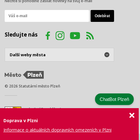
Nechte si pohodlně zasílat novinky na svůj e-mail
Sledujte nás
© 2026 Statutární město Plzeň
ChatBot Plzeň
náměstí Republiky 1
301 00 Plzeň
Doprava v Plzni
Tel.: +420 378 031 111
E-mail:
posta@plzen.eu
Informace o aktuálních dopravních omezeních v Plzni