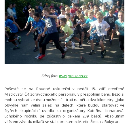
Zdroj foto:
www.pro-sport.cz
Pošesté se na Roudné uskuteční v neděli 15. září otevřené
Mistrovství ČR zdravotnického personálu v přespolním běhu. Běžci si
mohou vybrat ze dvou možností – trati na pět a dva kilometry. „Jako
obvykle nám velmi záleží na dětech, které budou startovat ve
čtyřech skupinách,“ uvedla za organizátory Kateřina Linhartová.
Loňského ročníku se zúčastnilo celkem 239 běžců. Absolutním
vítězem závodu mílařů se stal dorostenec Martin Šimsa z Rokycan.