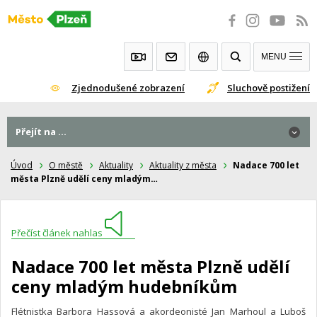
Přeskočit
na
obsah
MENU
Zjednodušené zobrazení
Sluchově postižení
Přejít na ...
Úvod
O městě
Aktuality
Aktuality z města
Nadace 700 let
města Plzně udělí ceny mladým…
Přečíst článek nahlas
Nadace 700 let města Plzně udělí
ceny mladým hudebníkům
Flétnistka Barbora Hassová a akordeonisté Jan Marhoul a Luboš