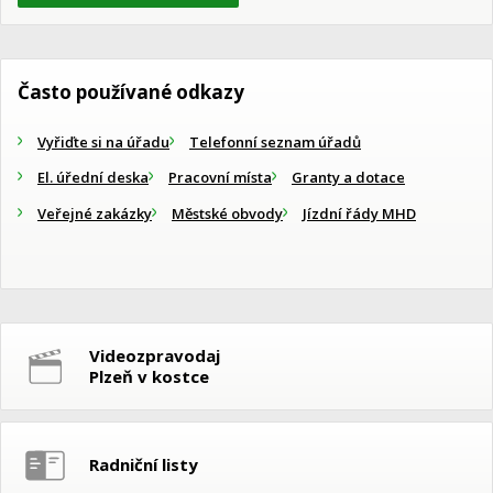
Často používané odkazy
Vyřiďte si na úřadu
Telefonní seznam úřadů
El. úřední deska
Pracovní místa
Granty a dotace
Veřejné zakázky
Městské obvody
Jízdní řády MHD
Videozpravodaj
Plzeň v kostce
Radniční listy