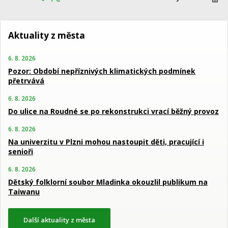
Aktuality z města
6. 8. 2026
Pozor: Období nepříznivých klimatických podmínek
přetrvává
6. 8. 2026
Do ulice na Roudné se po rekonstrukci vrací běžný provoz
6. 8. 2026
Na univerzitu v Plzni mohou nastoupit děti, pracující i
senioři
6. 8. 2026
Dětský folklorní soubor Mladinka okouzlil publikum na
Taiwanu
Další aktuality z města