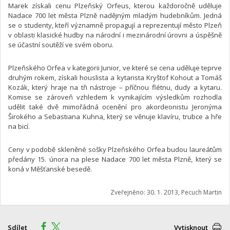
Marek získali cenu Plzeňský Orfeus, kterou každoročně uděluje
Nadace 700 let města Plzně nadějným mladým hudebníkům. Jedná
se o studenty, kteří významně propagují a reprezentují město Plzeň
v oblasti klasické hudby na národní i mezinárodní úrovni a úspěšně
se účastní soutěží ve svém oboru.
Plzeňského Orfea v kategorii Junior, ve které se cena uděluje teprve
druhým rokem, získali houslista a kytarista Kryštof Kohout a Tomáš
Kozák, který hraje na tři nástroje – příčnou flétnu, dudy a kytaru.
Komise se zároveň vzhledem k vynikajícím výsledkům rozhodla
udělit také dvě mimořádná ocenění pro akordeonistu Jeronýma
Širokého a Sebastiana Kuhna, který se věnuje klavíru, trubce a hře
na bicí.
Ceny v podobě skleněné sošky Plzeňského Orfea budou laureátům
předány 15. února na plese Nadace 700 let města Plzně, který se
koná v Měšťanské besedě.
Zveřejněno: 30. 1. 2013, Pecuch Martin
Sdílet
Vytisknout