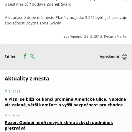
o šest měsíců,“ dodává Zdeněk Švarc.
V současné době má město Plzeň v majetku 3 515 bytů, jež spravuje
společnost Obytná zóna Sylván.
Zveřejněno: 28. 3. 2013, Pecuch Martin
Sdílet
Vytisknout
Aktuality z města
7. 8. 2026
V Plzni se blíží ke konci proměna Americké ulice. Nabídne
víc zeleně, větší komfort a vyšší bezpečnost pro chodce
6. 8. 2026
Pozor: Období nepříznivých klimatických podmínek
přetrvává