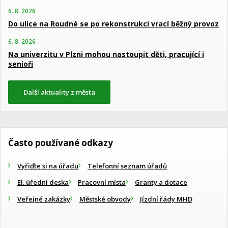
6. 8. 2026
Do ulice na Roudné se po rekonstrukci vrací běžný provoz
6. 8. 2026
Na univerzitu v Plzni mohou nastoupit děti, pracující i
senioři
Další aktuality z města
Často používané odkazy
Vyřiďte si na úřadu
Telefonní seznam úřadů
El. úřední deska
Pracovní místa
Granty a dotace
Veřejné zakázky
Městské obvody
Jízdní řády MHD