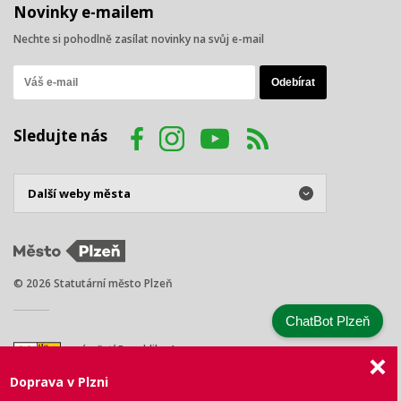
Novinky e-mailem
Nechte si pohodlně zasílat novinky na svůj e-mail
Sledujte nás
© 2026 Statutární město Plzeň
ChatBot Plzeň
náměstí Republiky 1
301 00 Plzeň
Doprava v Plzni
Tel.: +420 378 031 111
E-mail:
posta@plzen.eu