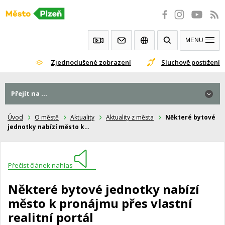
Přeskočit
na
obsah
MENU
Zjednodušené zobrazení
Sluchově postižení
Přejít na ...
Úvod
O městě
Aktuality
Aktuality z města
Některé bytové
jednotky nabízí město k…
Přečíst článek nahlas
Některé bytové jednotky nabízí
město k pronájmu přes vlastní
realitní portál