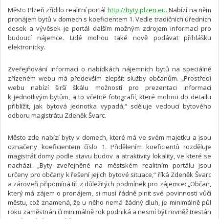
Město Plzeň zřídilo realitní portál
http://byty.plzen.eu
. Nabízí na něm
pronájem bytů v domech s koeficientem 1. Vedle tradičních úředních
desek a vývěsek je portál dalším možným zdrojem informací pro
budoucí nájemce. Lidé mohou také nově podávat přihlášku
elektronicky.
Zveřejňování informací o nabídkách nájemních bytů na speciálně
zřízeném webu má především zlepšit služby občanům. „Prostředí
webu nabízí širší škálu možností pro prezentaci informací
k jednotlivým bytům, a to včetně fotografií, které mohou do detailu
přiblížit, jak bytová jednotka vypadá,“ sděluje vedoucí bytového
odboru magistrátu Zdeněk Švarc.
Město zde nabízí byty v domech, které má ve svém majetku a jsou
označeny koeficientem číslo 1. Přidělením koeficientů rozděluje
magistrát domy podle stavu budov a atraktivity lokality, ve které se
nachází. „Byty zveřejněné na městském realitním portálu jsou
určeny pro občany k řešení jejich bytové situace,“ říká Zdeněk Švarc
a zároveň připomíná tři z důležitých podmínek pro zájemce: „Občan,
který má zájem o pronájem, si musí řádně plnit své povinnosti vůči
městu, což znamená, že u něho nemá žádný dluh, je minimálně půl
roku zaměstnán či minimálně rok podniká a nesmí být rovněž trestán