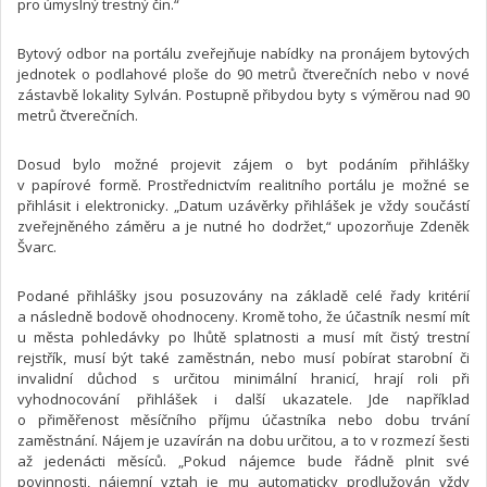
pro úmyslný trestný čin.“
Bytový odbor na portálu zveřejňuje nabídky na pronájem bytových
jednotek o podlahové ploše do 90 metrů čtverečních nebo v nové
zástavbě lokality Sylván. Postupně přibydou byty s výměrou nad 90
metrů čtverečních.
Dosud bylo možné projevit zájem o byt podáním přihlášky
v papírové formě. Prostřednictvím realitního portálu je možné se
přihlásit i elektronicky. „Datum uzávěrky přihlášek je vždy součástí
zveřejněného záměru a je nutné ho dodržet,“ upozorňuje Zdeněk
Švarc.
Podané přihlášky jsou posuzovány na základě celé řady kritérií
a následně bodově ohodnoceny. Kromě toho, že účastník nesmí mít
u města pohledávky po lhůtě splatnosti a musí mít čistý trestní
rejstřík, musí být také zaměstnán, nebo musí pobírat starobní či
invalidní důchod s určitou minimální hranicí, hrají roli při
vyhodnocování přihlášek i další ukazatele. Jde například
o přiměřenost měsíčního příjmu účastníka nebo dobu trvání
zaměstnání. Nájem je uzavírán na dobu určitou, a to v rozmezí šesti
až jedenácti měsíců. „Pokud nájemce bude řádně plnit své
povinnosti, nájemní vztah je mu automaticky prodlužován vždy