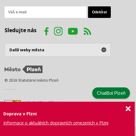
Sledujte nás
© 2026 Statutární město Plzeň
ChatBot Plzeň
náměstí Republiky 1
301 00 Plzeň
Doprava v Plzni
Tel.: +420 378 031 111
E-mail:
posta@plzen.eu
Informace o aktuálních dopravních omezeních v Plzni
Mapa
Prohlášení
Právní
Správa webu
Certifikace