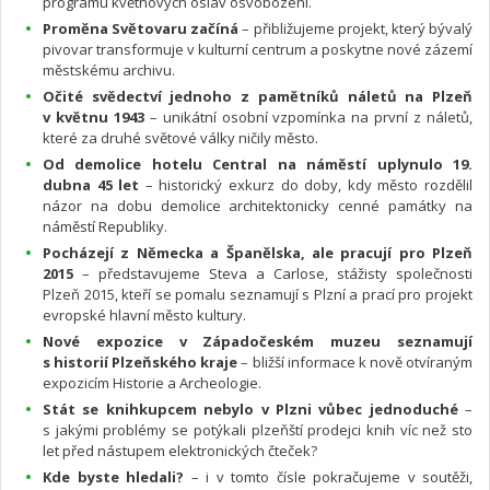
programu květnových oslav osvobození.
Proměna Světovaru začíná
– přibližujeme projekt, který bývalý
pivovar transformuje v kulturní centrum a poskytne nové zázemí
městskému archivu.
Očité svědectví jednoho z pamětníků náletů na Plzeň
v květnu 1943
– unikátní osobní vzpomínka na první z náletů,
které za druhé světové války ničily město.
Od demolice hotelu Central na náměstí uplynulo 19.
dubna 45 let
– historický exkurz do doby, kdy město rozdělil
názor na dobu demolice architektonicky cenné památky na
náměstí Republiky.
Pocházejí z Německa a Španělska, ale pracují pro Plzeň
2015
– představujeme Steva a Carlose, stážisty společnosti
Plzeň 2015, kteří se pomalu seznamují s Plzní a prací pro projekt
evropské hlavní město kultury.
Nové expozice v Západočeském muzeu seznamují
s historií Plzeňského kraje
– bližší informace k nově otvíraným
expozicím Historie a Archeologie.
Stát se knihkupcem nebylo v Plzni vůbec jednoduché
–
s jakými problémy se potýkali plzeňští prodejci knih víc než sto
let před nástupem elektronických čteček?
Kde byste hledali?
– i v tomto čísle pokračujeme v soutěži,