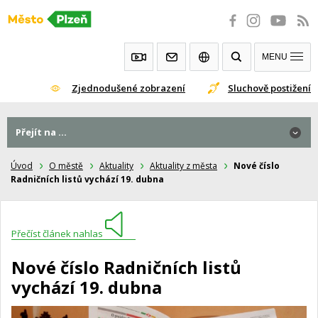
Přeskočit
na
obsah
MENU
Zjednodušené zobrazení
Sluchově postižení
Přejít na ...
Úvod
O městě
Aktuality
Aktuality z města
Nové číslo
Radničních listů vychází 19. dubna
Přečíst článek nahlas
Nové číslo Radničních listů
vychází 19. dubna