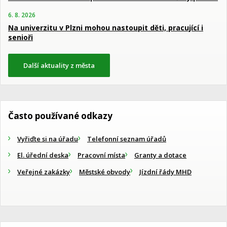
6. 8. 2026
Na univerzitu v Plzni mohou nastoupit děti, pracující i
senioři
Další aktuality z města
Často používané odkazy
Vyřiďte si na úřadu
Telefonní seznam úřadů
El. úřední deska
Pracovní místa
Granty a dotace
Veřejné zakázky
Městské obvody
Jízdní řády MHD