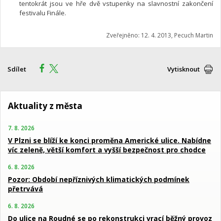
tentokrát jsou ve hře dvě vstupenky na slavnostní zakončení
festivalu Finále.
Zveřejněno: 12. 4. 2013, Pecuch Martin
Sdílet
Vytisknout
Aktuality z města
7. 8. 2026
V Plzni se blíží ke konci proměna Americké ulice. Nabídne
víc zeleně, větší komfort a vyšší bezpečnost pro chodce
6. 8. 2026
Pozor: Období nepříznivých klimatických podmínek
přetrvává
6. 8. 2026
Do ulice na Roudné se po rekonstrukci vrací běžný provoz