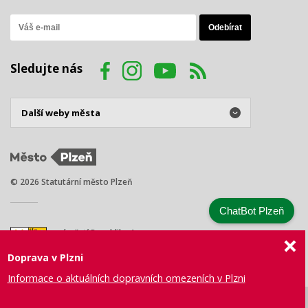
Sledujte nás
© 2026 Statutární město Plzeň
ChatBot Plzeň
náměstí Republiky 1
301 00 Plzeň
Doprava v Plzni
Tel.: +420 378 031 111
E-mail:
posta@plzen.eu
Informace o aktuálních dopravních omezeních v Plzni
Mapa
Prohlášení
Právní
Správa webu
Certifikace