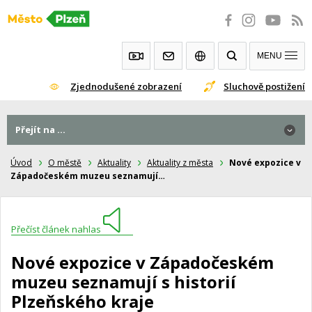
Přeskočit
na
obsah
MENU
Zjednodušené zobrazení
Sluchově postižení
Přejít na ...
Úvod
O městě
Aktuality
Aktuality z města
Nové expozice v
Západočeském muzeu seznamují…
Přečíst článek nahlas
Nové expozice v Západočeském
muzeu seznamují s historií
Plzeňského kraje