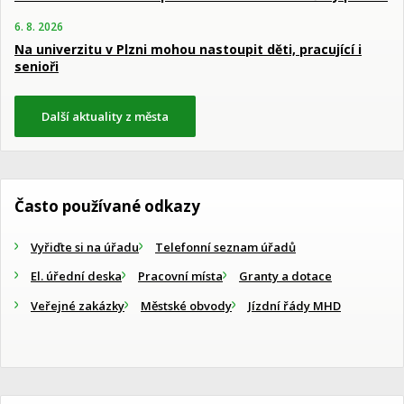
6. 8. 2026
Na univerzitu v Plzni mohou nastoupit děti, pracující i
senioři
Další aktuality z města
Často používané odkazy
Vyřiďte si na úřadu
Telefonní seznam úřadů
El. úřední deska
Pracovní místa
Granty a dotace
Veřejné zakázky
Městské obvody
Jízdní řády MHD