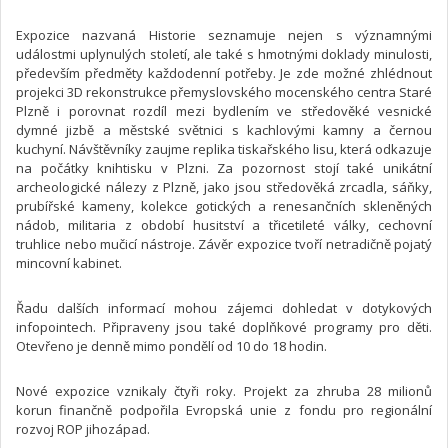
Expozice nazvaná Historie seznamuje nejen s významnými
událostmi uplynulých století, ale také s hmotnými doklady minulosti,
především předměty každodenní potřeby. Je zde možné zhlédnout
projekci 3D rekonstrukce přemyslovského mocenského centra Staré
Plzně i porovnat rozdíl mezi bydlením ve středověké vesnické
dymné jizbě a městské světnici s kachlovými kamny a černou
kuchyní. Návštěvníky zaujme replika tiskařského lisu, která odkazuje
na počátky knihtisku v Plzni. Za pozornost stojí také unikátní
archeologické nálezy z Plzně, jako jsou středověká zrcadla, sáňky,
prubířské kameny, kolekce gotických a renesančních skleněných
nádob, militaria z období husitství a třicetileté války, cechovní
truhlice nebo mučicí nástroje. Závěr expozice tvoří netradičně pojatý
mincovní kabinet.
Řadu dalších informací mohou zájemci dohledat v dotykových
infopointech. Připraveny jsou také doplňkové programy pro děti.
Otevřeno je denně mimo pondělí od 10 do 18 hodin.
Nové expozice vznikaly čtyři roky. Projekt za zhruba 28 milionů
korun finančně podpořila Evropská unie z fondu pro regionální
rozvoj ROP jihozápad.