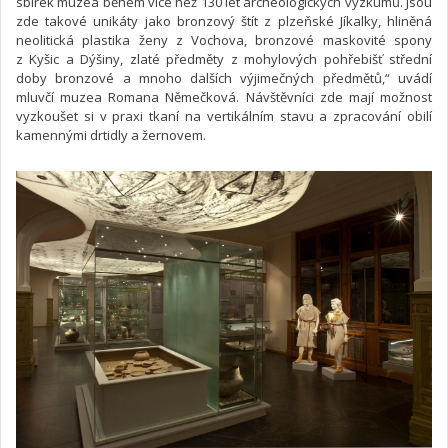
sbírek muzea během více než 130 let archeologických výzkumů. Jsou
zde takové unikáty jako bronzový štít z plzeňské Jíkalky, hliněná
neolitická plastika ženy z Vochova, bronzové maskovité spony
z Kyšic a Dýšiny, zlaté předměty z mohylových pohřebišť střední
doby bronzové a mnoho dalších výjimečných předmětů,“ uvádí
mluvčí muzea Romana Němečková. Návštěvníci zde mají možnost
vyzkoušet si v praxi tkaní na vertikálním stavu a zpracování obilí
kamennými drtidly a žernovem.