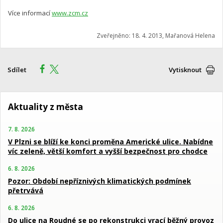
Více informací
www.zcm.cz
Zveřejněno: 18. 4. 2013, Mařanová Helena
Sdílet
Vytisknout
Aktuality z města
7. 8. 2026
V Plzni se blíží ke konci proměna Americké ulice. Nabídne
víc zeleně, větší komfort a vyšší bezpečnost pro chodce
6. 8. 2026
Pozor: Období nepříznivých klimatických podmínek
přetrvává
6. 8. 2026
Do ulice na Roudné se po rekonstrukci vrací běžný provoz