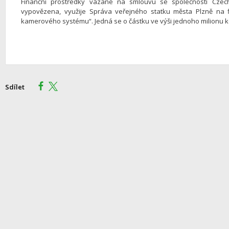
Finanční prostředky vázané na smlouvu se společností Czech
vypovězena, využije Správa veřejného statku města Plzně na 
kamerového systému“. Jedná se o částku ve výši jednoho milionu k
Sdílet