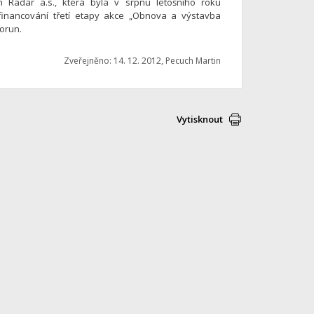
 Radar a.s., která byla v srpnu letošního roku
financování třetí etapy akce „Obnova a výstavba
orun.
Zveřejněno: 14. 12. 2012, Pecuch Martin
Vytisknout