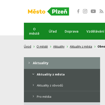
Přeskočit
na
obsah
O
Úřad
Doprava
Vzdělávání
městě
Úvod
O městě
Aktuality
Aktuality z města
Obno
Aktuality
Aktuality z města
Aktuality z obvodů
Pro média