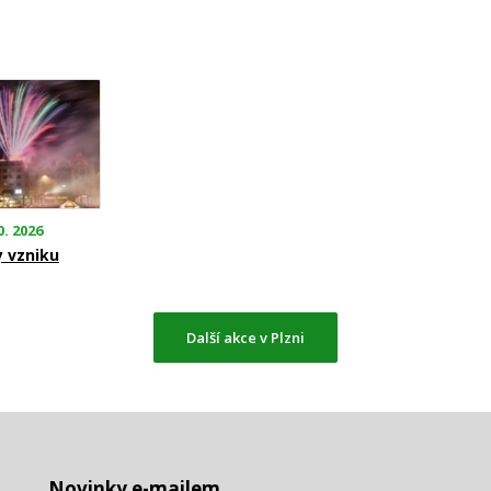
0. 2026
y vzniku
Další akce v Plzni
Novinky e-mailem