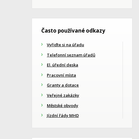
Často používané odkazy
Vyřiďte si na úřadu
Telefonní seznam úřadů
El. úřední deska
Pracovní místa
Granty a dotace
Veřejné zakázky
Městské obvody
Jízdní řády MHD