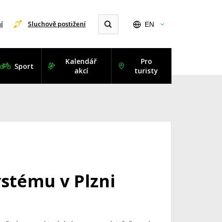
í
Sluchově postižení
EN
Kalendář
Pro
Sport
akcí
turisty
stému v Plzni