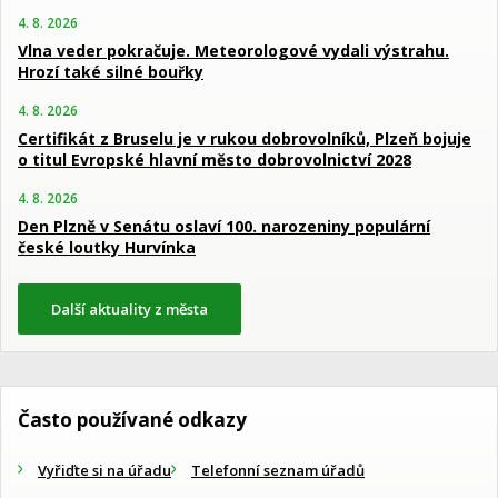
4. 8. 2026
Vlna veder pokračuje. Meteorologové vydali výstrahu.
Hrozí také silné bouřky
4. 8. 2026
Certifikát z Bruselu je v rukou dobrovolníků, Plzeň bojuje
o titul Evropské hlavní město dobrovolnictví 2028
4. 8. 2026
Den Plzně v Senátu oslaví 100. narozeniny populární
české loutky Hurvínka
Další aktuality z města
Často používané odkazy
Vyřiďte si na úřadu
Telefonní seznam úřadů