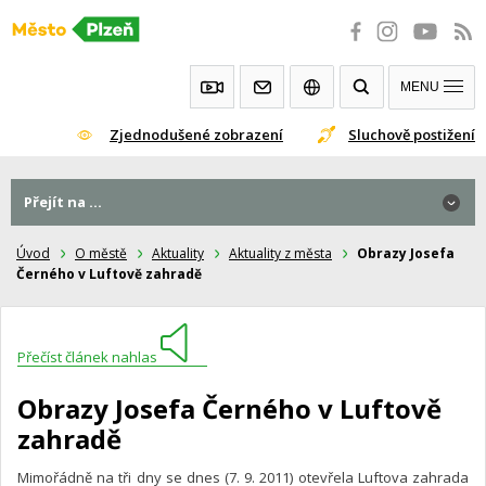
Přeskočit
na
obsah
MENU
Zjednodušené zobrazení
Sluchově postižení
Přejít na ...
Úvod
O městě
Aktuality
Aktuality z města
Obrazy Josefa
Černého v Luftově zahradě
Přečíst článek nahlas
Obrazy Josefa Černého v Luftově
zahradě
Mimořádně na tři dny se dnes (7. 9. 2011) otevřela Luftova zahrada