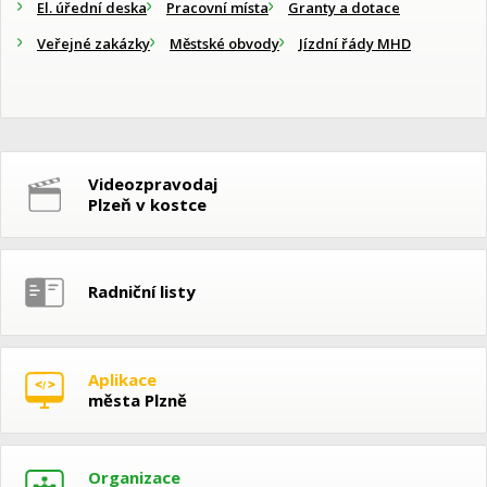
El. úřední deska
Pracovní místa
Granty a dotace
Veřejné zakázky
Městské obvody
Jízdní řády MHD
Videozpravodaj
Plzeň v kostce
Radniční listy
Aplikace
města Plzně
Organizace