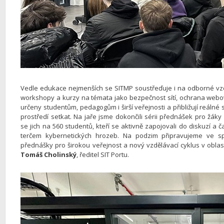
Vedle edukace nejmenších se SITMP soustřeďuje i na odborné vzd
workshopy a kurzy na témata jako bezpečnost sítí, ochrana webov
určeny studentům, pedagogům i širší veřejnosti a přibližují reálné 
prostředí setkat. Na jaře jsme dokončili sérii přednášek pro žáky 
se jich na 560 studentů, kteří se aktivně zapojovali do diskuzí a
terčem kybernetických hrozeb. Na podzim připravujeme ve spo
přednášky pro širokou veřejnost a nový vzdělávací cyklus v oblasti 
Tomáš Cholinský
, ředitel SIT Portu.