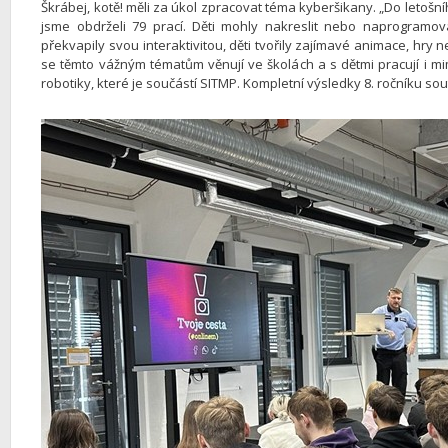
Škrábej, kotě! měli za úkol zpracovat téma kyberšikany. „Do letošní
jsme obdrželi 79 prací. Děti mohly nakreslit nebo naprogramov
překvapily svou interaktivitou, děti tvořily zajímavé animace, hry neb
se těmto vážným tématům věnují ve školách a s dětmi pracují i m
robotiky, které je součástí SITMP. Kompletní výsledky 8. ročníku s