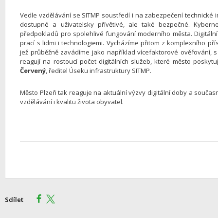
Vedle vzdělávání se SITMP soustředí i na zabezpečení technické in
dostupné a uživatelsky přívětivé, ale také bezpečné. Kybern
předpokladů pro spolehlivé fungování moderního města. Digitáln
prací s lidmi i technologiemi. Vycházíme přitom z komplexního př
jež průběžně zavádíme jako například vícefaktorové ověřování, 
reagují na rostoucí počet digitálních služeb, které město posky
Červený
, ředitel Úseku infrastruktury SITMP.
Město Plzeň tak reaguje na aktuální výzvy digitální doby a souča
vzdělávání i kvalitu života obyvatel.
Sdílet