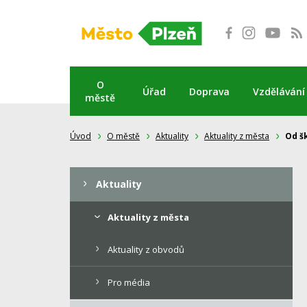
Přeskočit
na
obsah
O
Úřad
Doprava
Vzdělávání
městě
Úvod
O městě
Aktuality
Aktuality z města
Od š
Aktuality
Aktuality z města
Aktuality z obvodů
Pro média