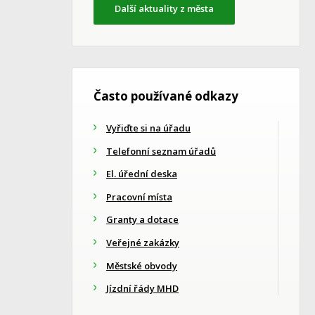
Další aktuality z města
Často používané odkazy
Vyřiďte si na úřadu
Telefonní seznam úřadů
El. úřední deska
Pracovní místa
Granty a dotace
Veřejné zakázky
Městské obvody
Jízdní řády MHD