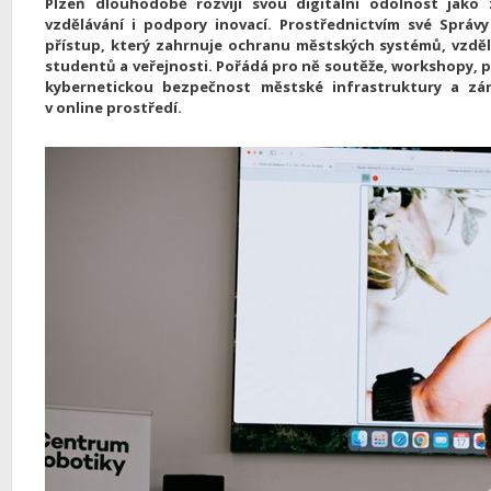
Plzeň dlouhodobě rozvíjí svou digitální odolnost jako
vzdělávání i podpory inovací. Prostřednictvím své Správ
přístup, který zahrnuje ochranu městských systémů, vzděl
studentů a veřejnosti. Pořádá pro ně soutěže, workshopy, p
kybernetickou bezpečnost městské infrastruktury a záro
v online prostředí.