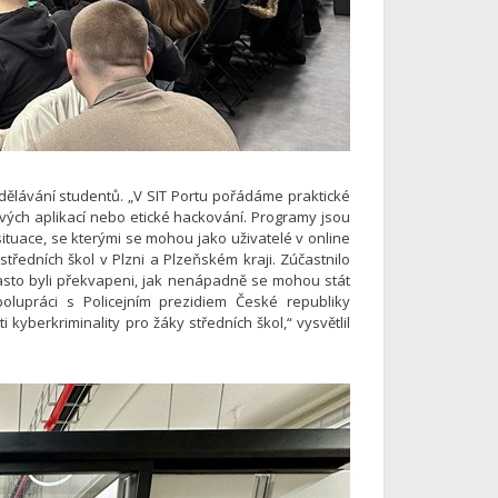
ělávání studentů. „V SIT Portu pořádáme praktické
ých aplikací nebo etické hackování. Programy jsou
situace, se kterými se mohou jako uživatelé v online
středních škol v Plzni a Plzeňském kraji. Zúčastnilo
 často byli překvapeni, jak nenápadně se mohou stát
lupráci s Policejním prezidiem České republiky
kyberkriminality pro žáky středních škol,“ vysvětlil