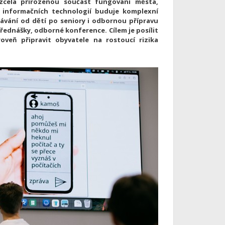
 zcela přirozenou součást fungování města,
y informačních technologií buduje komplexní
ávání od dětí po seniory i odbornou přípravu
řednášky, odborné konference. Cílem je posílit
veň připravit obyvatele na rostoucí rizika