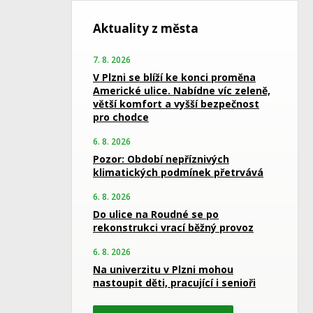
Aktuality z města
7. 8. 2026
V Plzni se blíží ke konci proměna
Americké ulice. Nabídne víc zeleně,
větší komfort a vyšší bezpečnost
pro chodce
6. 8. 2026
Pozor: Období nepříznivých
klimatických podmínek přetrvává
6. 8. 2026
Do ulice na Roudné se po
rekonstrukci vrací běžný provoz
6. 8. 2026
Na univerzitu v Plzni mohou
nastoupit děti, pracující i senioři