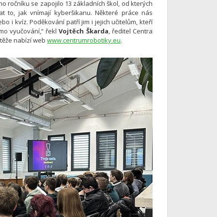
ho ročníku se zapojilo 13 základních škol, od kterých
at to, jak vnímají kyberšikanu. Některé práce nás
o i kvíz. Poděkování patří jim i jejich učitelům, kteří
imo vyučování,“ řekl
Vojtěch Škarda
, ředitel Centra
outěže nabízí web
www.centrumrobotiky.eu
.