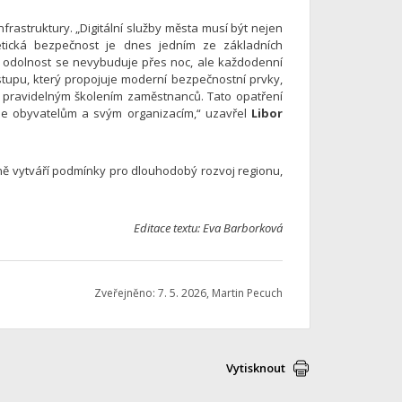
frastruktury. „Digitální služby města musí být nejen
etická bezpečnost je dnes jedním ze základních
í odolnost se nevybuduje přes noc, ale každodenní
ístupu, který propojuje moderní bezpečnostní prvky,
s pravidelným školením zaměstnanců. Tato opatření
tuje obyvatelům a svým organizacím,“ uzavřel
Libor
sně vytváří podmínky pro dlouhodobý rozvoj regionu,
Editace textu: Eva Barborková
Zveřejněno: 7. 5. 2026, Martin Pecuch
Vytisknout