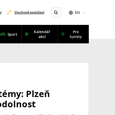
í
Sluchově postižení
EN
Kalendář
Pro
Sport
akcí
turisty
témy: Plzeň
 odolnost