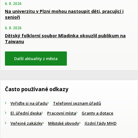
6. 8. 2026
Na univerzitu v Plzni mohou nastoupit děti, pracující i
senioři
6. 8. 2026
Dětský folklorní soubor Mladinka okouzlil publikum na
Taiwanu
Další aktuality z města
Často používané odkazy
Vyřiďte si na úřadu
Telefonní seznam úřadů
El. úřední deska
Pracovní místa
Granty a dotace
Veřejné zakázky
Městské obvody
Jízdní řády MHD