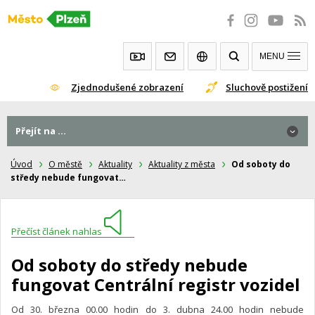
Přeskočit
na
obsah
MENU
Zjednodušené zobrazení
Sluchově postižení
Přejít na ...
Úvod
O městě
Aktuality
Aktuality z města
Od soboty do
středy nebude fungovat…
Přečíst článek nahlas
Od soboty do středy nebude
fungovat Centrální registr vozidel
Od 30. března 00.00 hodin do 3. dubna 24.00 hodin nebude