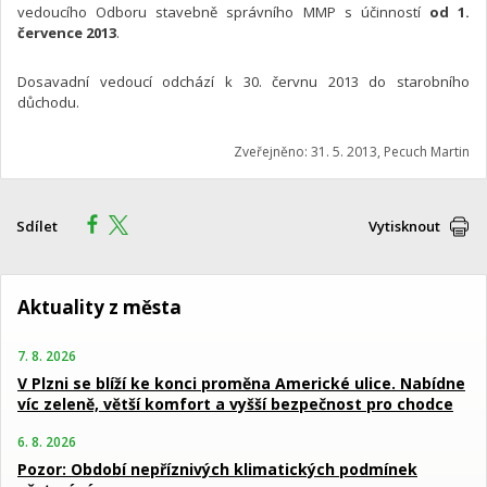
vedoucího Odboru stavebně správního MMP s účinností
od 1.
července 2013
.
Dosavadní vedoucí odchází k 30. červnu 2013 do starobního
důchodu.
Zveřejněno: 31. 5. 2013, Pecuch Martin
Sdílet
Vytisknout
Aktuality z města
7. 8. 2026
V Plzni se blíží ke konci proměna Americké ulice. Nabídne
víc zeleně, větší komfort a vyšší bezpečnost pro chodce
6. 8. 2026
Pozor: Období nepříznivých klimatických podmínek