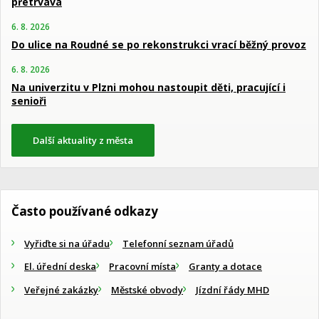
přetrvává
6. 8. 2026
Do ulice na Roudné se po rekonstrukci vrací běžný provoz
6. 8. 2026
Na univerzitu v Plzni mohou nastoupit děti, pracující i
senioři
Další aktuality z města
Často používané odkazy
Vyřiďte si na úřadu
Telefonní seznam úřadů
El. úřední deska
Pracovní místa
Granty a dotace
Veřejné zakázky
Městské obvody
Jízdní řády MHD