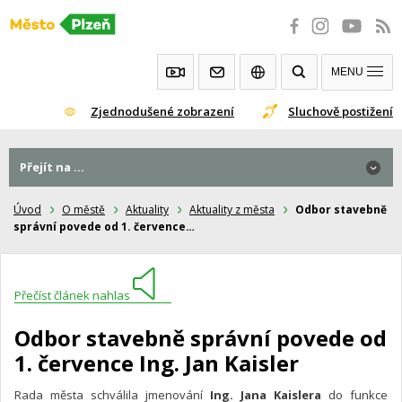
Přeskočit
na
obsah
MENU
Zjednodušené zobrazení
Sluchově postižení
Přejít na ...
Úvod
O městě
Aktuality
Aktuality z města
Odbor stavebně
správní povede od 1. července…
Přečíst článek nahlas
Odbor stavebně správní povede od
1. července Ing. Jan Kaisler
Rada města schválila jmenování
Ing. Jana Kaislera
do funkce