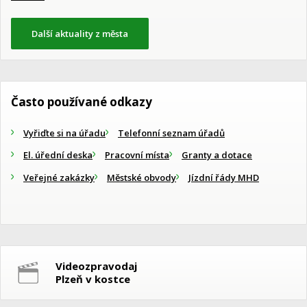
Další aktuality z města
Často používané odkazy
Vyřiďte si na úřadu
Telefonní seznam úřadů
El. úřední deska
Pracovní místa
Granty a dotace
Veřejné zakázky
Městské obvody
Jízdní řády MHD
Videozpravodaj
Plzeň v kostce