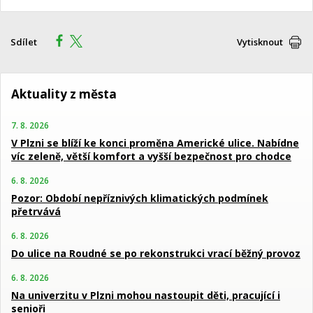
Sdílet
Vytisknout
Aktuality z města
7. 8. 2026
V Plzni se blíží ke konci proměna Americké ulice. Nabídne
víc zeleně, větší komfort a vyšší bezpečnost pro chodce
6. 8. 2026
Pozor: Období nepříznivých klimatických podmínek
přetrvává
6. 8. 2026
Do ulice na Roudné se po rekonstrukci vrací běžný provoz
6. 8. 2026
Na univerzitu v Plzni mohou nastoupit děti, pracující i
senioři