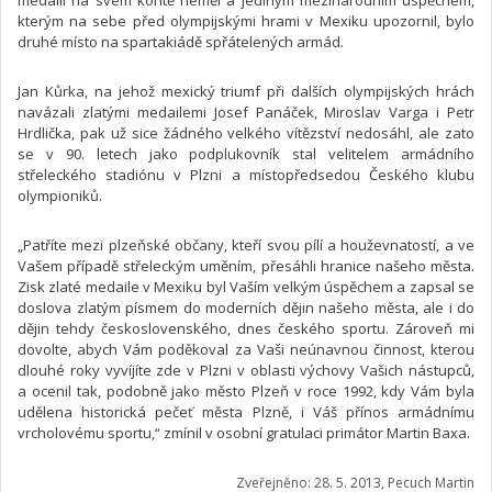
kterým na sebe před olympijskými hrami v Mexiku upozornil, bylo
druhé místo na spartakiádě spřátelených armád.
Jan Kůrka, na jehož mexický triumf při dalších olympijských hrách
navázali zlatými medailemi Josef Panáček, Miroslav Varga i Petr
Hrdlička, pak už sice žádného velkého vítězství nedosáhl, ale zato
se v 90. letech jako podplukovník stal velitelem armádního
střeleckého stadiónu v Plzni a místopředsedou Českého klubu
olympioniků.
„Patříte mezi plzeňské občany, kteří svou pílí a houževnatostí, a ve
Vašem případě střeleckým uměním, přesáhli hranice našeho města.
Zisk zlaté medaile v Mexiku byl Vaším velkým úspěchem a zapsal se
doslova zlatým písmem do moderních dějin našeho města, ale i do
dějin tehdy československého, dnes českého sportu. Zároveň mi
dovolte, abych Vám poděkoval za Vaši neúnavnou činnost, kterou
dlouhé roky vyvíjíte zde v Plzni v oblasti výchovy Vašich nástupců,
a ocenil tak, podobně jako město Plzeň v roce 1992, kdy Vám byla
udělena historická pečeť města Plzně, i Váš přínos armádnímu
vrcholovému sportu,“ zmínil v osobní gratulaci primátor Martin Baxa.
Zveřejněno: 28. 5. 2013, Pecuch Martin