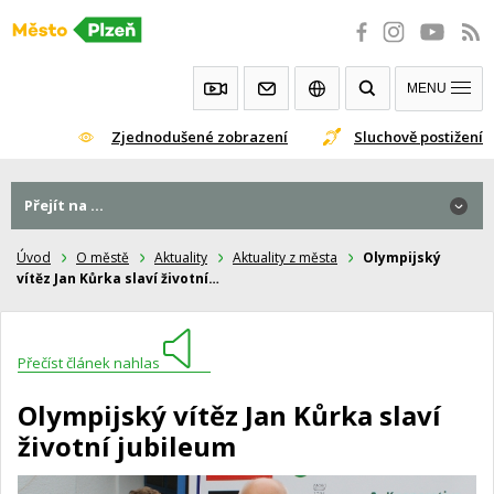
Přeskočit
na
obsah
MENU
Zjednodušené zobrazení
Sluchově postižení
Přejít na ...
Úvod
O městě
Aktuality
Aktuality z města
Olympijský
vítěz Jan Kůrka slaví životní…
Přečíst článek nahlas
Olympijský vítěz Jan Kůrka slaví
životní jubileum