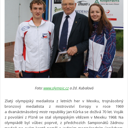
Foto:
www.olympic.cz
a Zd. Kubalová
Zlatý olympijský medailista z letních her v Mexiku, trojnásobný
bronzový medailista z mistrovství Evropy v roce 1969
a dvanáctinásobný mistr republiky Jan Kůrka se dožívá 70 let. Voják
z povolání z Plzně se stal olympijským vítězem v Mexiku 1968. Na
olympiádě byl vůbec poprvé, z předchozích šampionátů žádnou
medaili na svém kontě neměl a jediným mezinárodním úspěchem,