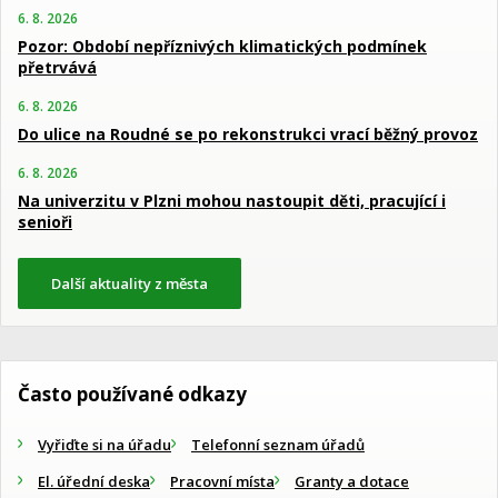
6. 8. 2026
Pozor: Období nepříznivých klimatických podmínek
přetrvává
6. 8. 2026
Do ulice na Roudné se po rekonstrukci vrací běžný provoz
6. 8. 2026
Na univerzitu v Plzni mohou nastoupit děti, pracující i
senioři
Další aktuality z města
Často používané odkazy
Vyřiďte si na úřadu
Telefonní seznam úřadů
El. úřední deska
Pracovní místa
Granty a dotace