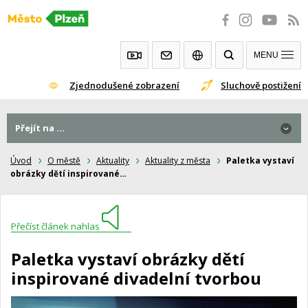
Přeskočit
na
obsah
MENU
Zjednodušené zobrazení
Sluchově postižení
Přejít na ...
Úvod
O městě
Aktuality
Aktuality z města
Paletka vystaví
obrázky dětí inspirované…
Přečíst článek nahlas
Paletka vystaví obrázky dětí
inspirované divadelní tvorbou