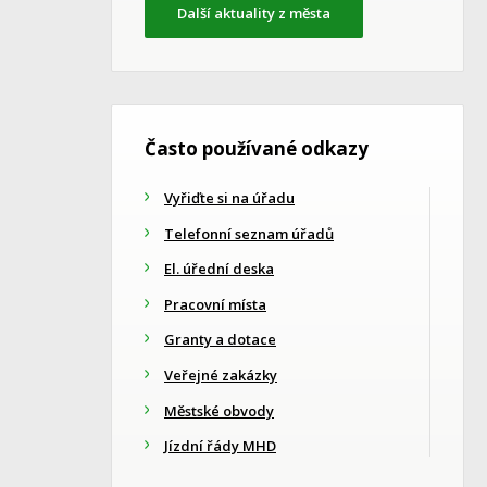
Další aktuality z města
Často používané odkazy
Vyřiďte si na úřadu
Telefonní seznam úřadů
El. úřední deska
Pracovní místa
Granty a dotace
Veřejné zakázky
Městské obvody
Jízdní řády MHD