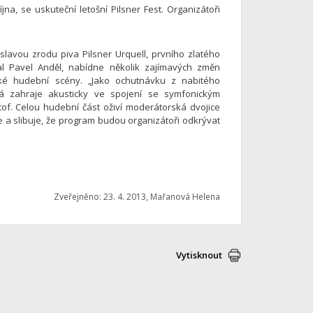
jna, se uskuteční letošní Pilsner Fest. Organizátoři
lavou zrodu piva Pilsner Urquell, prvního zlatého
jal Pavel Anděl, nabídne několik zajímavých změn
ké hudební scény. „Jako ochutnávku z nabitého
á zahraje akusticky ve spojení se symfonickým
f. Celou hudební část oživí moderátorská dvojice
e a slibuje, že program budou organizátoři odkrývat
Zveřejněno: 23. 4. 2013, Mařanová Helena
Vytisknout