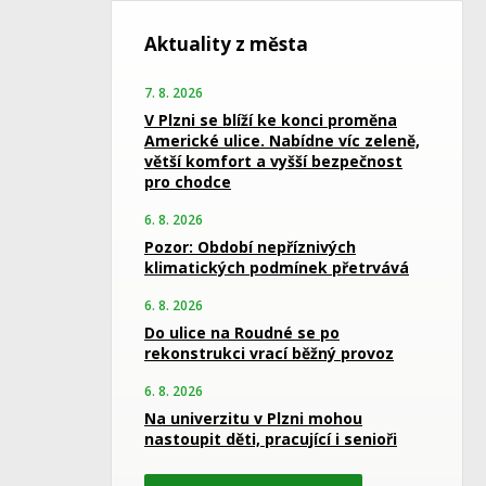
Aktuality z města
7. 8. 2026
V Plzni se blíží ke konci proměna
Americké ulice. Nabídne víc zeleně,
větší komfort a vyšší bezpečnost
pro chodce
6. 8. 2026
Pozor: Období nepříznivých
klimatických podmínek přetrvává
6. 8. 2026
Do ulice na Roudné se po
rekonstrukci vrací běžný provoz
6. 8. 2026
Na univerzitu v Plzni mohou
nastoupit děti, pracující i senioři