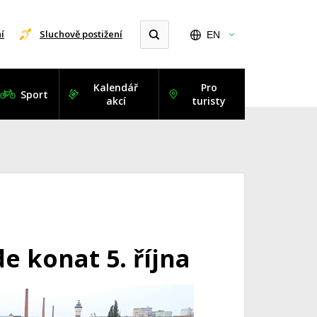
í
Sluchově postižení
EN
Kalendář
Pro
Sport
akcí
turisty
de konat 5. října