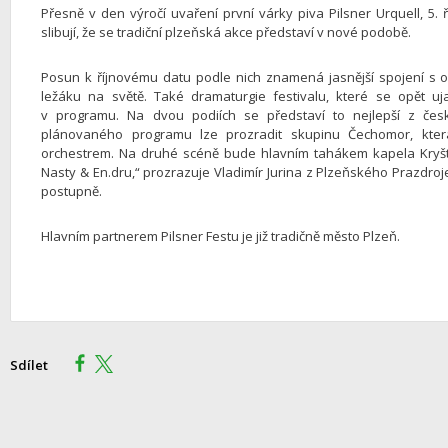
Přesně v den výročí uvaření první várky piva Pilsner Urquell, 5. ří
slibují, že se tradiční plzeňská akce představí v nové podobě.
Posun k říjnovému datu podle nich znamená jasnější spojení s os
ležáku na světě. Také dramaturgie festivalu, které se opět u
v programu. Na dvou podiích se představí to nejlepší z čes
plánovaného programu lze prozradit skupinu Čechomor, kter
orchestrem. Na druhé scéně bude hlavním tahákem kapela Kryšto
Nasty & En.dru,“ prozrazuje Vladimír Jurina z Plzeňského Prazdroj
postupně.
Hlavním partnerem Pilsner Festu je již tradičně město Plzeň.
Sdílet