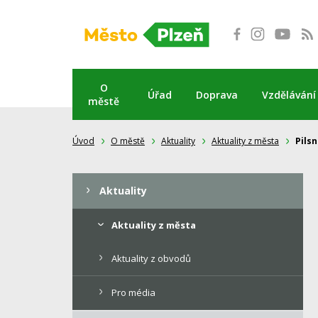
Přeskočit
na
obsah
O
Úřad
Doprava
Vzdělávání
městě
Úvod
O městě
Aktuality
Aktuality z města
Pilsn
Aktuality
Aktuality z města
Aktuality z obvodů
Pro média