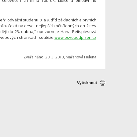
celovečerních filmů Tobruk, Lidice a emotivního
“ odvážní studenti 8. a 9. tříd základních a prvních
níku čeká na deset nejlepších pětičlenných družstev
ozději do 23. dubna,“ upozorňuje Hana Reitspiesová
a webových stránkách soutěže
www.osvobodplzen.cz
Zveřejněno: 20. 3. 2013, Mařanová Helena
Vytisknout