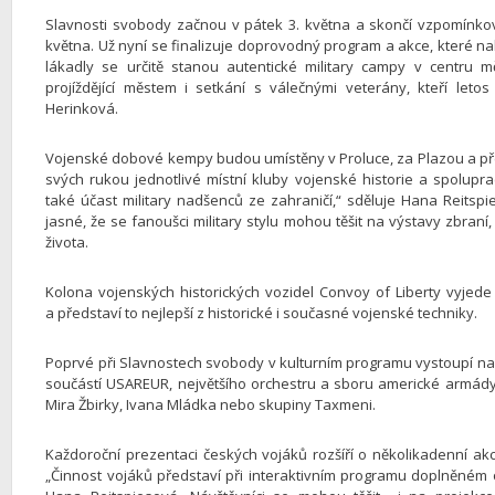
Slavnosti svobody začnou v pátek 3. května a skončí vzpomínko
května. Už nyní se finalizuje doprovodný program a akce, které na
lákadly se určitě stanou autentické military campy v centru m
projíždějící městem i setkání s válečnými veterány, kteří let
Herinková.
Vojenské dobové kempy budou umístěny v Proluce, za Plazou a pře
svých rukou jednotlivé místní kluby vojenské historie a spolu
také účast military nadšenců ze zahraničí,“ sděluje Hana Reitspi
jasné, že se fanoušci military stylu mohou těšit na výstavy zbra
života.
Kolona vojenských historických vozidel Convoy of Liberty vyjede
a představí to nejlepší z historické i současné vojenské techniky.
Poprvé při Slavnostech svobody v kulturním programu vystoupí na 
součástí USAREUR, největšího orchestru a sboru americké armády
Mira Žbirky, Ivana Mládka nebo skupiny Taxmeni.
Každoroční prezentaci českých vojáků rozšíří o několikadenní a
„Činnost vojáků představí při interaktivním programu doplněném 