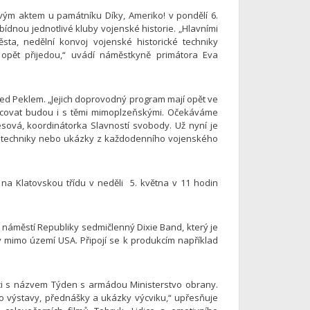
vým aktem u památníku Díky, Ameriko! v pondělí 6.
bídnou jednotlivé kluby vojenské historie. „Hlavními
ěsta, nedělní konvoj vojenské historické techniky
os opět přijedou,“ uvádí náměstkyně primátora Eva
d Peklem. „Jejich doprovodný program mají opět ve
pracovat budou i s těmi mimoplzeňskými. Očekáváme
esová, koordinátorka Slavností svobody. Už nyní je
ní, techniky nebo ukázky z každodenního vojenského
 na Klatovskou třídu v neděli 5. května v 11 hodin
náměstí Republiky sedmičlenný Dixie Band, který je
 mimo území USA. Připojí se k produkcím například
kci s názvem Týden s armádou Ministerstvo obrany.
o výstavy, přednášky a ukázky výcviku,“ upřesňuje