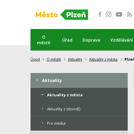
Přeskočit
na
obsah
O
Úřad
Doprava
Vzdělávání
městě
Úvod
O městě
Aktuality
Aktuality z města
Plze
Aktuality
Aktuality z města
Aktuality z obvodů
Pro média