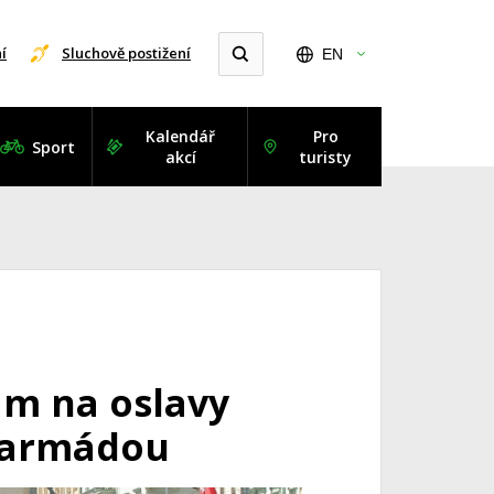
í
Sluchově postižení
EN
Kalendář
Pro
Sport
akcí
turisty
am na oslavy
 armádou