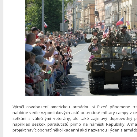
Výročí osvobození americkou armádou si Plzeň připomene trad
nabídne vedle vzpomínkových aktů autentické military campy v cen
setkání s válečnými veterány, ale také zajímavý doprovodný 
například seskok parašutistů přímo na náměstí Republiky. Armá
projekt navíc obohatí několikadenní akcí nazvanou Týden s armád