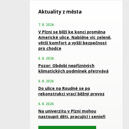
Aktuality z města
7. 8. 2026
V Plzni se blíží ke konci proměna
Americké ulice. Nabídne víc zeleně,
větší komfort a vyšší bezpečnost
pro chodce
6. 8. 2026
Pozor: Období nepříznivých
klimatických podmínek přetrvává
6. 8. 2026
Do ulice na Roudné se po
rekonstrukci vrací běžný provoz
6. 8. 2026
Na univerzitu v Plzni mohou
nastoupit děti, pracující i senioři