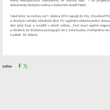
Hana Reitspiesová. Návštěvníci se mohou těšit i na projekce 
dokumentu Nickyho rodina v Kulturním domě Peklo.
Také letos se mohou od 1. dubna 2013 zapojit do hry „Osvoboď Plzeň
a druhých ročníků středních škol. Po vyplnění vědomostního dotaz
den plný bojů a soutěží v ulicích města. „Test musí vyplnit nejp
a dodává, že družstva postupující do 2. kola budou zveřejněna n
v pátek 26. dubna.
Sdílet