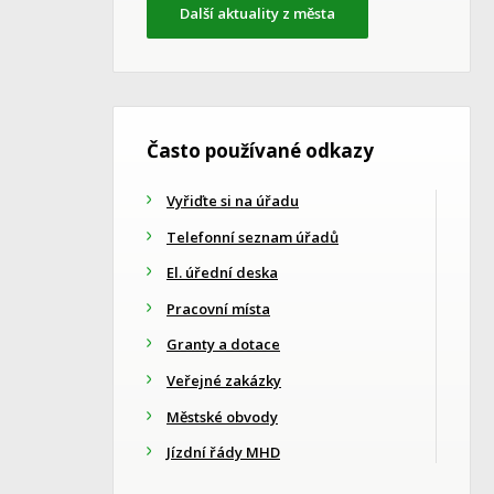
Další aktuality z města
Často používané odkazy
Vyřiďte si na úřadu
Telefonní seznam úřadů
El. úřední deska
Pracovní místa
Granty a dotace
Veřejné zakázky
Městské obvody
Jízdní řády MHD