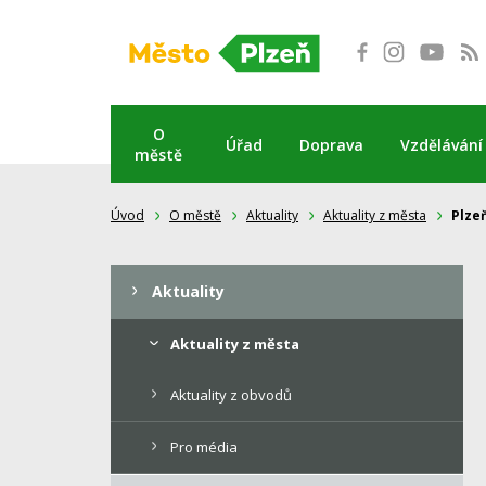
Přeskočit
na
obsah
O
Úřad
Doprava
Vzdělávání
městě
Úvod
O městě
Aktuality
Aktuality z města
Plze
Aktuality
Aktuality z města
Aktuality z obvodů
Pro média