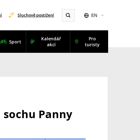
í
Sluchově postižení
EN
Kalendář
Pro
Sport
akcí
turisty
u sochu Panny