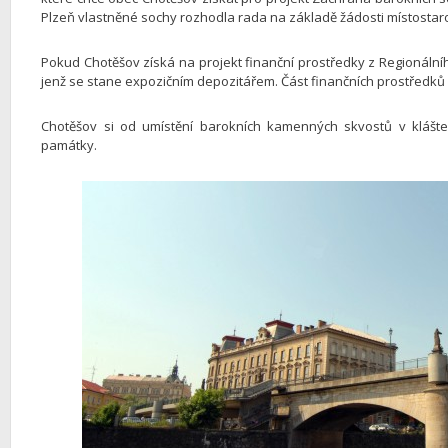
Plzeň vlastněné sochy rozhodla rada na základě žádosti místosta
Pokud Chotěšov získá na projekt finanční prostředky z Regionáln
jenž se stane expozičním depozitářem. Část finančních prostředků
Chotěšov si od umístění barokních kamenných skvostů v klášteře 
památky.