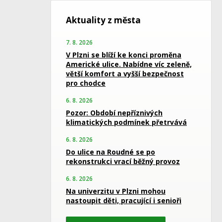
Aktuality z města
7. 8. 2026
V Plzni se blíží ke konci proměna
Americké ulice. Nabídne víc zeleně,
větší komfort a vyšší bezpečnost
pro chodce
6. 8. 2026
Pozor: Období nepříznivých
klimatických podmínek přetrvává
6. 8. 2026
Do ulice na Roudné se po
rekonstrukci vrací běžný provoz
6. 8. 2026
Na univerzitu v Plzni mohou
nastoupit děti, pracující i senioři