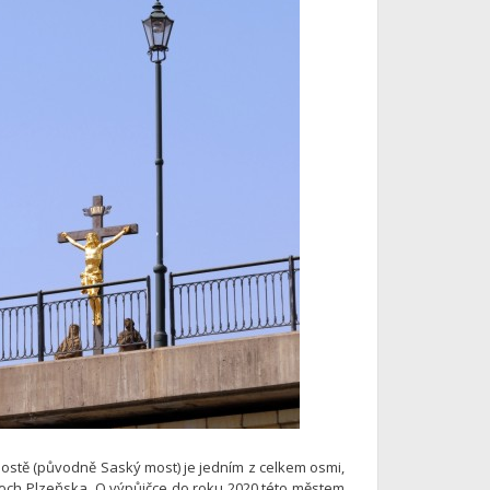
ostě (původně Saský most) je jedním z celkem osmi,
soch Plzeňska. O výpůjčce do roku 2020 této městem