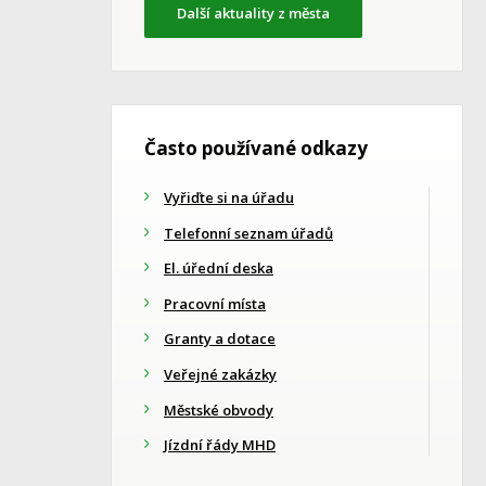
Další aktuality z města
Často používané odkazy
Vyřiďte si na úřadu
Telefonní seznam úřadů
El. úřední deska
Pracovní místa
Granty a dotace
Veřejné zakázky
Městské obvody
Jízdní řády MHD