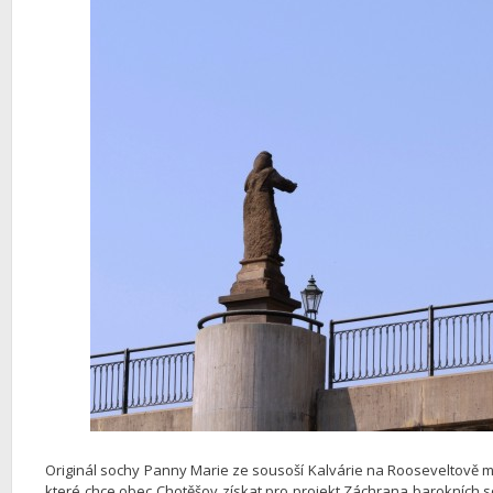
Originál sochy Panny Marie ze sousoší Kalvárie na Rooseveltově m
které chce obec Chotěšov získat pro projekt Záchrana barokních 