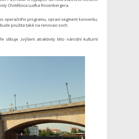
rosty Chotěšova Luďka Rosenbergera.
ího operačního programu, opraví segment konventu,
 bude použita také na renovaci soch.
slibuje zvýšení atraktivity této národní kulturní