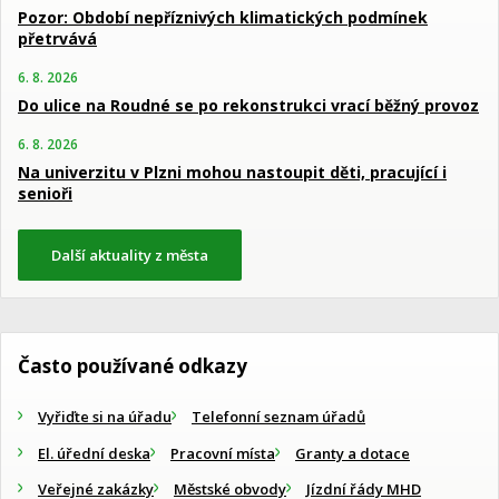
Pozor: Období nepříznivých klimatických podmínek
přetrvává
6. 8. 2026
Do ulice na Roudné se po rekonstrukci vrací běžný provoz
6. 8. 2026
Na univerzitu v Plzni mohou nastoupit děti, pracující i
senioři
Další aktuality z města
Často používané odkazy
Vyřiďte si na úřadu
Telefonní seznam úřadů
El. úřední deska
Pracovní místa
Granty a dotace
Veřejné zakázky
Městské obvody
Jízdní řády MHD