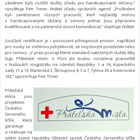
záměrem bylo rozšířit služby úřadu pro handicapované občany,“
vysvětluje Petr Triner, ředitel úřadu správních agend. „Proškoleni
byli zaměstnanci různých pracovišť, kteří nejčastěji mohou
s handicapovanými občany a seniory jednat. Jsou připraveni
kvalifikovaně a na partnerské úrovni komunikovat,“ doplňuje ředitel.
Součástí certifikace je i posouzení přístupnosti prostor, například
pro osoby se sníženou pohyblivostí, se smyslovým postižením nebo
pro seniory. „V praxi poznají klienti standard nabízených služeb díky
logu Přátelské místo. V Plzni jím budou označena pracoviště
v budovách magistrátu na náměstí Republiky 1 a 16, Kopeckého
sady 11 a 13, Martinská 2, Škroupova 4, 5 a 7, Tylova 36 a Koterovská
162,“ upozorňuje Petr Triner.
Přátelská
místa jsou
projektem
Českého
červeného
kříže, který
garantuje
a realizuje na
celém území republiky Oblastní spolek Českého červeného kříže