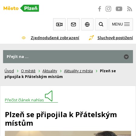
Přeskočit
na
obsah
MENU
Zjednodušené zobrazení
Sluchově postižení
Přejít na ...
Úvod
O městě
Aktuality
Aktuality z města
Plzeň se
připojila k Přátelským místům
Přečíst článek nahlas
Plzeň se připojila k Přátelským
místům