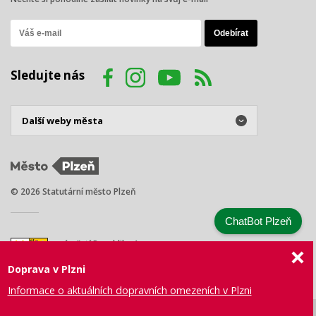
Sledujte nás
© 2026 Statutární město Plzeň
ChatBot Plzeň
náměstí Republiky 1
301 00 Plzeň
Doprava v Plzni
Tel.: +420 378 031 111
E-mail:
posta@plzen.eu
Informace o aktuálních dopravních omezeních v Plzni