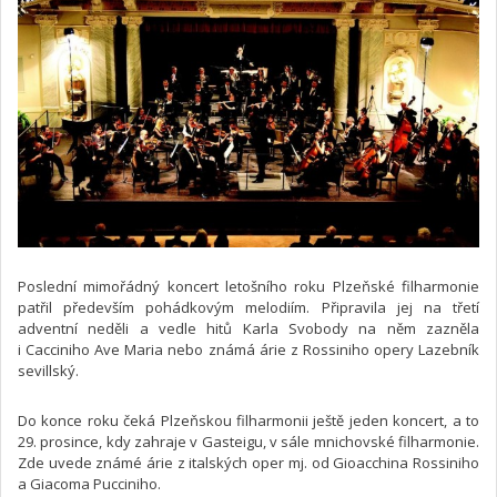
Poslední mimořádný koncert letošního roku Plzeňské filharmonie
patřil především pohádkovým melodiím. Připravila jej na třetí
adventní neděli a vedle hitů Karla Svobody na něm zazněla
i Cacciniho Ave Maria nebo známá árie z Rossiniho opery Lazebník
sevillský.
Do konce roku čeká Plzeňskou filharmonii ještě jeden koncert, a to
29. prosince, kdy zahraje v Gasteigu, v sále mnichovské filharmonie.
Zde uvede známé árie z italských oper mj. od Gioacchina Rossiniho
a Giacoma Pucciniho.