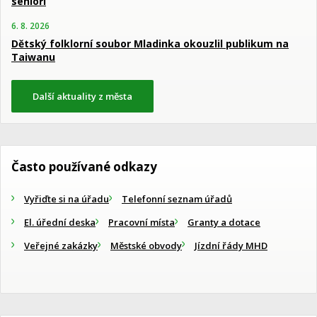
senioři
6. 8. 2026
Dětský folklorní soubor Mladinka okouzlil publikum na
Taiwanu
Další aktuality z města
Často používané odkazy
Vyřiďte si na úřadu
Telefonní seznam úřadů
El. úřední deska
Pracovní místa
Granty a dotace
Veřejné zakázky
Městské obvody
Jízdní řády MHD