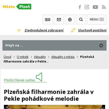
Přeskočit
na
obsah
MENU
Zjednodušené zobrazení
Sluchově postižení
Přejít na ...
Úvod
O městě
Aktuality
Aktuality z města
Plzeňská
filharmonie zahrála v Pekle…
Přečíst článek nahlas
Plzeňská filharmonie zahrála v
Pekle pohádkové melodie