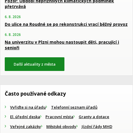
Pozor: Období nepříznivých klimatických podmínek
přetrvává
6. 8. 2026
Do ulice na Roudné se po rekonstrukci vrací běžný provoz
6. 8. 2026
Na univerzitu v Plzni mohou nastoupit děti, pracující i
senioři
Další aktuality z města
Často používané odkazy
Vyřiďte si na úřadu
Telefonní seznam úřadů
El. úřední deska
Pracovní místa
Granty a dotace
Veřejné zakázky
Městské obvody
Jízdní řády MHD