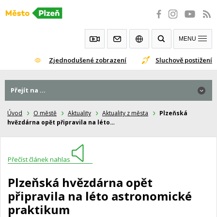
Přeskočit
na
obsah
MENU
Zjednodušené zobrazení
Sluchově postižení
Přejít na ...
Úvod
O městě
Aktuality
Aktuality z města
Plzeňská
hvězdárna opět připravila na léto…
Přečíst článek nahlas
Plzeňská hvězdárna opět
připravila na léto astronomické
praktikum