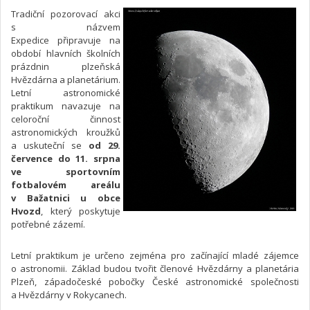
Tradiční pozorovací akci
s názvem
Expedice připravuje na
období hlavních školních
prázdnin plzeňská
Hvězdárna a planetárium.
Letní astronomické
praktikum navazuje na
celoroční činnost
astronomických kroužků
a uskuteční se
od 29.
července do 11. srpna
ve sportovním
fotbalovém areálu
v Bažatnici u obce
Hvozd
, který poskytuje
potřebné zázemí.
Letní praktikum je určeno zejména pro začínající mladé zájemce
o astronomii. Základ budou tvořit členové Hvězdárny a planetária
Plzeň, západočeské pobočky České astronomické společnosti
a Hvězdárny v Rokycanech.