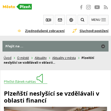
Přeskočit
na
obsah
MENU
Zjednodušené zobrazení
Sluchově postižení
Přejít na ...
Úvod
O městě
Aktuality
Aktuality z města
Plzeňští
neslyšící se vzdělávali v oblasti…
Přečíst článek nahlas
Plzeňští neslyšící se vzdělávali v
oblasti financí