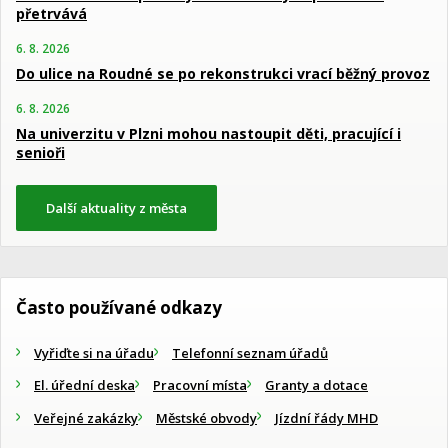
přetrvává
6. 8. 2026
Do ulice na Roudné se po rekonstrukci vrací běžný provoz
6. 8. 2026
Na univerzitu v Plzni mohou nastoupit děti, pracující i
senioři
Další aktuality z města
Často používané odkazy
Vyřiďte si na úřadu
Telefonní seznam úřadů
El. úřední deska
Pracovní místa
Granty a dotace
Veřejné zakázky
Městské obvody
Jízdní řády MHD