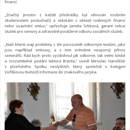
financí.
„Značný prostor z každé přednášky byl věnován osobním
zkušenostem posluchačů a otázkám z oblasti rodinných financí
nebo uzavírání smluv,“ upřesňuje Jarmila Srbková, garant sekce
služeb pro seniory a zdravotně postižené odboru sociálních služeb.
„Naši klienti mají problémy s tím porozumět odborným textům, jako
jsou například smlouvy, a v tom vnímáme nesporný přínos
seminářů. Rád bych proto vyzdvihnul jak odborné, tak velmi lidské
a srozumitelné podání lektora Branta,“ uvedl Miroslav Hanzlíček
z plzeňského Spolku neslyšících, který společně s kolegyní
Voříškovou tlumočil informace do znakového jazyka.