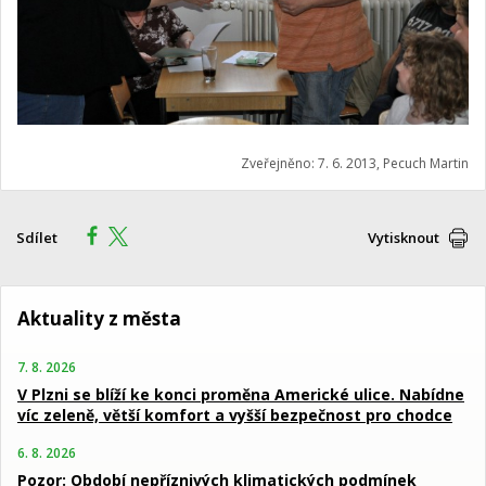
Zveřejněno: 7. 6. 2013, Pecuch Martin
Sdílet
Vytisknout
Aktuality z města
7. 8. 2026
V Plzni se blíží ke konci proměna Americké ulice. Nabídne
víc zeleně, větší komfort a vyšší bezpečnost pro chodce
6. 8. 2026
Pozor: Období nepříznivých klimatických podmínek